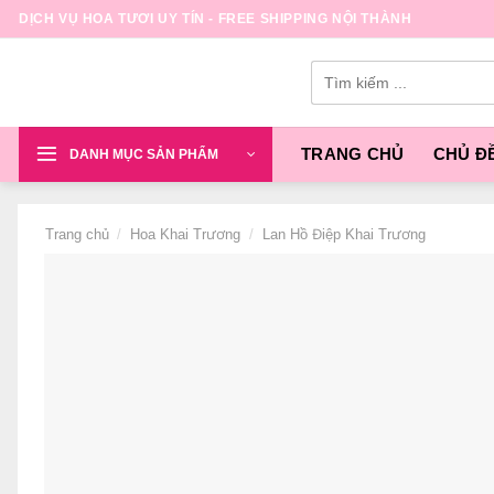
Skip
DỊCH VỤ HOA TƯƠI UY TÍN - FREE SHIPPING NỘI THÀNH
to
content
Tìm
kiếm:
TRANG CHỦ
CHỦ Đ
DANH MỤC SẢN PHẨM
Trang chủ
/
Hoa Khai Trương
/
Lan Hồ Điệp Khai Trương