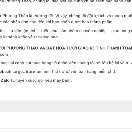
 hoa Phương Thảo, chúng tôi đặc biệt áp dụng chính sách bảo hành dà
Phương Thảo là thượng đế. Vì vậy, chúng tôi đặt lợi ích và mong mu
ớc xác nhận đơn cho đến khi bạn nhận được hoa thành phẩm.
tín – tư vấn tận tình – triển khai sản phẩm chuyên nghiệp – giao hà
 kỳ khoảnh khắc yêu thương nào.
TƯƠI PHƯƠNG THẢO VÀ ĐẶT HOA TƯƠI GIAO 63 TỈNH THÀNH TO
.com
hoại lại cạnh nút mua hàng và nhân viên chúng tôi sẻ liên hệ lại và tư
ook tại góc trái màn hình (hổ trợ tư vấn bán hàng miễn phí).
 Zalo
(Chuyển cuộc gọi nếu máy bận).