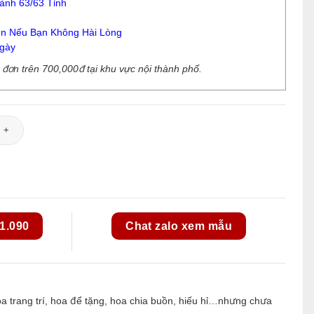
ành 63/63 Tỉnh
n Nếu Bạn Không Hài Lòng
gày
ơn trên 700,000đ tại khu vực nội thành phố.
 số lượng
1.090
Chat zalo xem mẫu
 trang trí, hoa để tặng, hoa chia buồn, hiếu hỉ…nhưng chưa