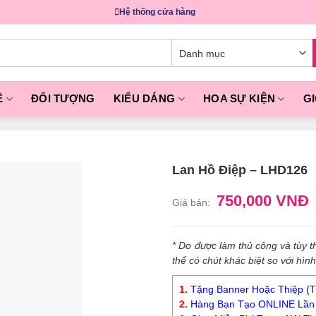
Hệ thống cửa hàng
Ề
ĐỐI TƯỢNG
KIỂU DÁNG
HOA SỰ KIỆN
GI
Lan Hồ Điệp – LHD126
750,000 VNĐ
Giá bán:
* Do được làm thủ công và tùy
thể có chút khác biệt so với hìn
1.
Tặng Banner Hoặc Thiệp (Tr
2.
Hàng Bạn Tạo ONLINE Lần 