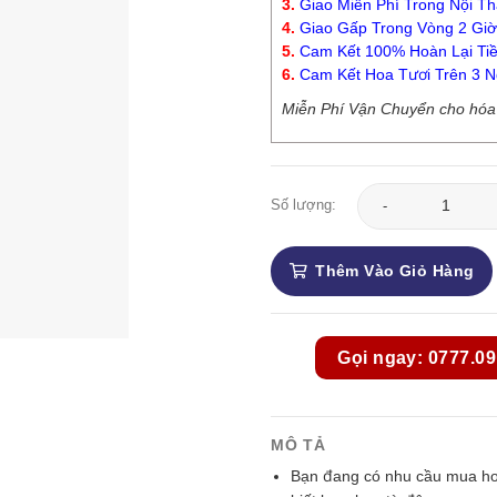
3.
Giao Miễn Phí Trong Nội Th
4.
Giao Gấp Trong Vòng 2 Giờ
5.
Cam Kết 100% Hoàn Lại Tiề
6.
Cam Kết Hoa Tươi Trên 3 N
Miễn Phí Vận Chuyển cho hóa đ
Lan Hồ Điệp - LHD126
Số lượng:
Thêm Vào Giỏ Hàng
Gọi ngay: 0777.09
MÔ TẢ
Bạn đang có nhu cầu mua hoa