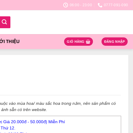
06:00 - 23:00
0777-091-090
ỚI THIỆU
GIỎ HÀNG
ĐĂNG NHẬP
 thuộc vào mùa hoa/ màu sắc hoa trong năm, nên sản phẩm có
h ảnh sẵn có trên website.
ị Giá 20.000đ - 50.000đ) Miễn Phí
Thứ 12.