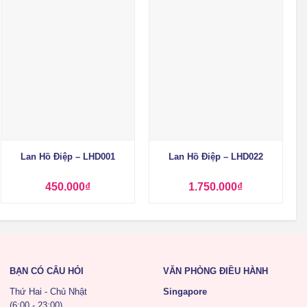
+
+
Lan Hồ Điệp – LHD001
Lan Hồ Điệp – LHD022
450.000
₫
1.750.000
₫
BẠN CÓ CÂU HỎI
VĂN PHÒNG ĐIỀU HÀNH
Thứ Hai - Chủ Nhật
Singapore
(6:00 - 23:00)