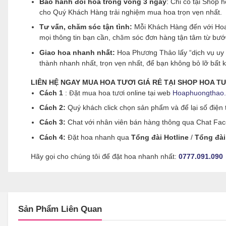
Bảo hành đổi hoa trong vòng 3 ngày
: Chỉ có tại Shop
cho Quý Khách Hàng trải nghiệm mua hoa trọn vẹn nhất.
Tư vấn, chăm sóc tận tình:
Mỗi Khách Hàng đến với Hoa 
mọi thông tin bạn cần, chăm sóc đơn hàng tận tâm từ bư
Giao hoa nhanh nhất:
Hoa Phương Thảo lấy “dịch vụ uy 
thành nhanh nhất, trọn vẹn nhất, để bạn không bỏ lỡ bất
LIÊN HỆ NGAY MUA HOA TƯƠI GIÁ RẺ TẠI SHOP HOA 
Cách 1
: Đặt mua hoa tươi online tại web
Hoaphuongthao
Cách 2:
Quý khách click chọn sản phẩm và để lại số điện t
Cách 3:
Chat với nhân viên bán hàng thông qua Chat Faceb
Cách 4:
Đặt hoa nhanh qua
Tổng đài Hotline
/
Tổng đài
Hãy gọi cho chúng tôi để đặt hoa nhanh nhất:
0777.091.090
Sản Phẩm Liên Quan