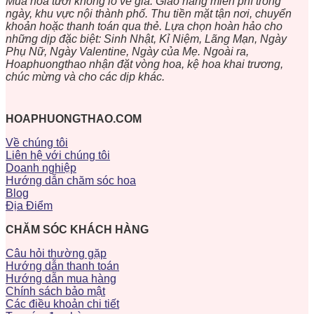
Mua hoa tươi không lo về giá. Giao hàng miễn phí trong
ngày, khu vực nội thành phố. Thu tiền mặt tận nơi, chuyển
khoản hoặc thanh toán qua thẻ. Lựa chọn hoàn hảo cho
những dịp đặc biệt: Sinh Nhật, Kỉ Niệm, Lãng Mạn, Ngày
Phụ Nữ, Ngày Valentine, Ngày của Mẹ. Ngoài ra,
Hoaphuongthao nhận đặt vòng hoa, kệ hoa khai trương,
chúc mừng và cho các dịp khác.
HOAPHUONGTHAO.COM
Về chúng tôi
Liên hệ với chúng tôi
Doanh nghiệp
Hướng dẫn chăm sóc hoa
Blog
Địa Điểm
CHĂM SÓC KHÁCH HÀNG
Câu hỏi thường gặp
Hướng dẫn thanh toán
Hướng dẫn mua hàng
Chính sách bảo mật
Các điều khoản chi tiết