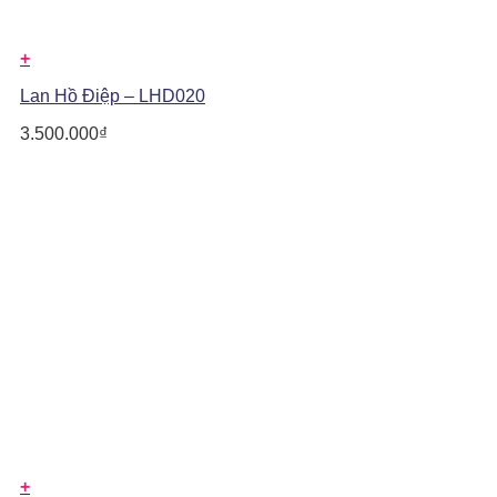
+
Lan Hồ Điệp – LHD020
3.500.000
₫
+