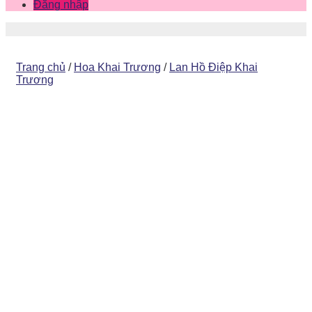
Đăng nhập
Trang chủ
/
Hoa Khai Trương
/
Lan Hồ Điệp Khai
Trương