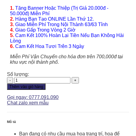
1.
Tặng Banner Hoặc Thiệp (Trị Giá 20.000đ -
50.000đ) Miễn Phí
2.
Hàng Bạn Tạo ONLINE Lần Thứ 12.
3.
Giao Miễn Phí Trong Nội Thành 63/63 Tỉnh
4.
Giao Gấp Trong Vòng 2 Giờ
5.
Cam Kết 100% Hoàn Lại Tiền Nếu Bạn Không Hài
Lòng
6.
Cam Kết Hoa Tươi Trên 3 Ngày
Miễn Phí Vận Chuyển cho hóa đơn trên 700,000đ tại
khu vực nội thành phố.
Số lượng:
Lan
Hồ
Thêm vào giỏ hàng
Điệp
-
Gọi ngay: 0777.091.090
LHD133
Chat zalo xem mẫu
số
lượng
Mô tả
Bạn đang có nhu cầu mua hoa trang trí, hoa để