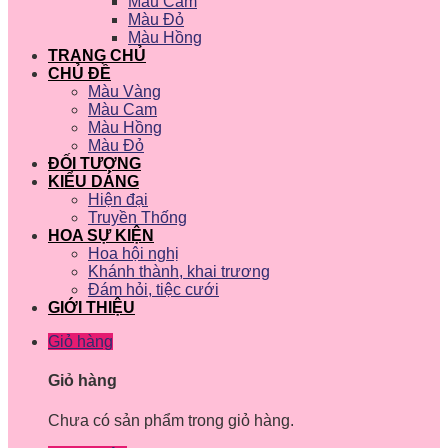
Màu Cam
Màu Đỏ
Màu Hồng
TRANG CHỦ
CHỦ ĐỀ
Màu Vàng
Màu Cam
Màu Hồng
Màu Đỏ
ĐỐI TƯỢNG
KIỂU DÁNG
Hiện đại
Truyền Thống
HOA SỰ KIỆN
Hoa hội nghị
Khánh thành, khai trương
Đám hỏi, tiệc cưới
GIỚI THIỆU
Giỏ hàng
Giỏ hàng
Chưa có sản phẩm trong giỏ hàng.