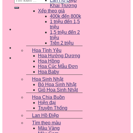
Lan Hồ Điệp
kiếm:
Khai Trương
Xếp theo giá
400k đến 800k
1 triệu đến 1,5
triệu
1,5 triệu đến 2
triệu
Trên 2 triệu
Hoa Tình Yêu
Hoa Hướng Dương
Hoa Hồng
Hoa Cúc Mẫu Đơn
Hoa Baby
Hoa Sinh Nhật
Bó Hoa Sinh Nhật
Giỏ Hoa Sinh Nhật
Hoa Chia Buồn
Hiện đại
Truyền Thống
Lan Hồ Điệp
Tìm theo màu
Màu Vàng