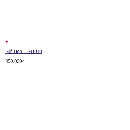
+
Giỏ Hoa – GH010
850.000
₫