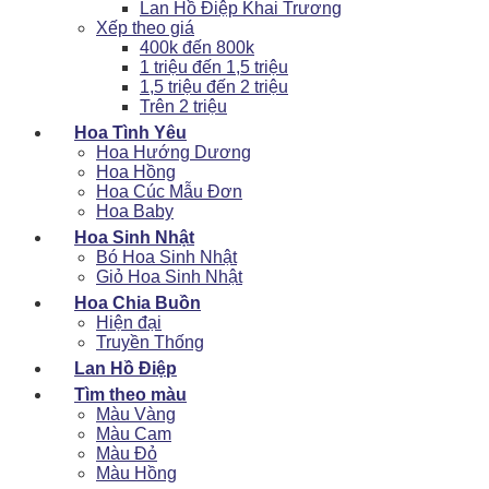
Lan Hồ Điệp Khai Trương
Xếp theo giá
400k đến 800k
1 triệu đến 1,5 triệu
1,5 triệu đến 2 triệu
Trên 2 triệu
Hoa Tình Yêu
Hoa Hướng Dương
Hoa Hồng
Hoa Cúc Mẫu Đơn
Hoa Baby
Hoa Sinh Nhật
Bó Hoa Sinh Nhật
Giỏ Hoa Sinh Nhật
Hoa Chia Buồn
Hiện đại
Truyền Thống
Lan Hồ Điệp
Tìm theo màu
Màu Vàng
Màu Cam
Màu Đỏ
Màu Hồng