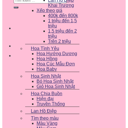
Lan Hồ Điệp
kiếm:
Khai Trương
Xếp theo giá
400k đến 800k
1 triệu đến 1,5
triệu
1,5 triệu đến 2
triệu
Trên 2 triệu
Hoa Tình Yêu
Hoa Hướng Dương
Hoa Hồng
Hoa Cúc Mẫu Đơn
Hoa Baby
Hoa Sinh Nhật
Bó Hoa Sinh Nhật
Giỏ Hoa Sinh Nhật
Hoa Chia Buồn
Hiện đại
Truyền Thống
Lan Hồ Điệp
Tìm theo màu
Màu Vàng