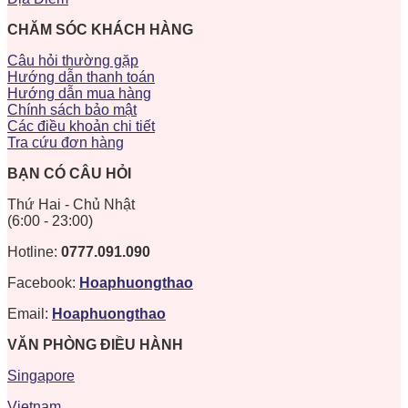
CHĂM SÓC KHÁCH HÀNG
Câu hỏi thường gặp
Hướng dẫn thanh toán
Hướng dẫn mua hàng
Chính sách bảo mật
Các điều khoản chi tiết
Tra cứu đơn hàng
BẠN CÓ CÂU HỎI
Thứ Hai - Chủ Nhật
(6:00 - 23:00)
Hotline:
0777.091.090
Facebook:
Hoaphuongthao
Email:
Hoaphuongthao
VĂN PHÒNG ĐIỀU HÀNH
Singapore
Vietnam