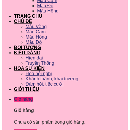
Màu Cam
Màu Đỏ
Màu Hồng
TRANG CHỦ
CHỦ ĐỀ
Màu Vàng
Màu Cam
Màu Hồng
Màu Đỏ
ĐỐI TƯỢNG
KIỂU DÁNG
Hiện đại
Truyền Thống
HOA SỰ KIỆN
Hoa hội nghị
Khánh thành, khai trương
Đám hỏi, tiệc cưới
GIỚI THIỆU
Giỏ hàng
Giỏ hàng
Chưa có sản phẩm trong giỏ hàng.