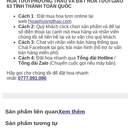
HOA TƯƠI PHƯƠNG THẢO VÀ ĐẶT HOA TƯƠI GIAO
63 TỈNH THÀNH TOÀN QUỐC
Cách 1
: Đặt mua hoa tươi online tại
web
Hoaphuongthao.com
Cách 2:
Quý khách click chọn sản phẩm và để lại
số điện thoại lại cạnh nút mua hàng và nhân viên
chúng tôi sẻ liên hệ lại và tư vấn cho quý khách.
Cách 3:
Chat với nhân viên bán hàng thông qua
Chat Facebook tại góc trái màn hình (hổ trợ tư vấn
bán hàng miễn phí).
Cách 4:
Đặt hoa nhanh qua
Tổng đài Hotline
/
Tổng đài Zalo
(Chuyển cuộc gọi nếu máy bận).
Hãy gọi cho chúng tôi để đặt hoa nhanh
nhất:
0777.091.090
Sản phẩm liên quan
Xem thêm
Sản phẩm tương tự