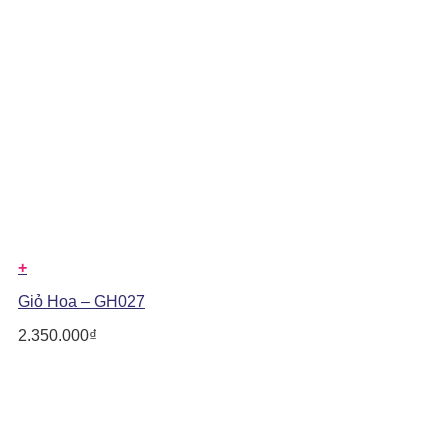
+
Giỏ Hoa – GH027
2.350.000
₫