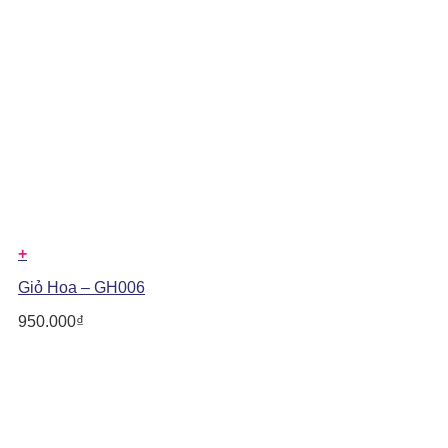
+
Giỏ Hoa – GH006
950.000
₫