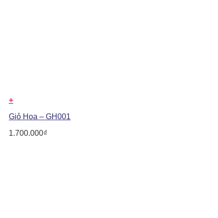
+
Giỏ Hoa – GH001
1.700.000
₫