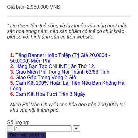
Giá bán:
2,950,000 VNĐ
* Do được làm thủ công và tùy thuộc vào mùa hoa/ màu
sắc hoa trong năm, nên sản phẩm có thể có chút khác
biệt so với hình ảnh sẵn có trên website.
1.
Tặng Banner Hoặc Thiệp (Trị Giá 20.000đ -
50.000đ) Miễn Phí
2.
Hàng Bạn Tạo ONLINE Lần Thứ 12.
3.
Giao Miễn Phí Trong Nội Thành 63/63 Tỉnh
4.
Giao Gấp Trong Vòng 2 Giờ
5.
Cam Kết 100% Hoàn Lại Tiền Nếu Bạn Không Hài
Lòng
6.
Cam Kết Hoa Tươi Trên 3 Ngày
Miễn Phí Vận Chuyển cho hóa đơn trên 700,000đ tại
khu vực nội thành phố.
Số lượng:
Giỏ
Hoa
Thêm vào giỏ hàng