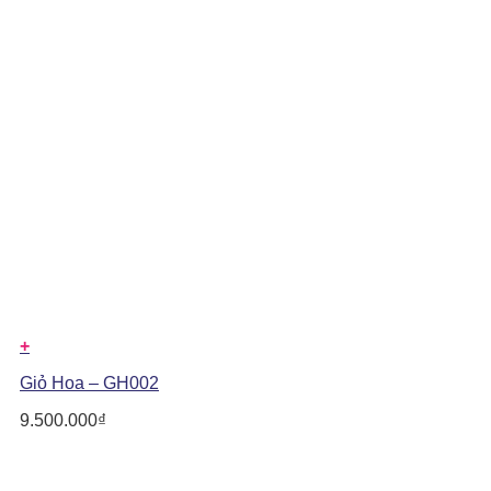
+
Giỏ Hoa – GH002
9.500.000
₫