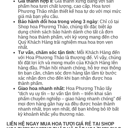
Giá thành hợp lí
: Giá thành xứng đáng với sản
phẩm hoa tươi chất lượng, cao cấp. Hoa tươi
Phương Thảo nhận thiết kế hoa tự do với mọi mức
giá mà bạn yêu cầu.
Bảo hành đổi hoa trong vòng 3 ngày
: Chỉ có tại
Shop hoa Phương Thảo, chúng tôi đặc biệt áp
dụng chính sách bảo hành dành cho tất cả đơn
hàng hoa thành phẩm, với kỳ vọng mang đến cho
Quý Khách Hàng trải nghiệm mua hoa trọn vẹn
nhất.
Tư vấn, chăm sóc tận tình:
Mỗi Khách Hàng đến
với Hoa Phương Thảo là thượng đế. Vì vậy, chúng
tôi đặt lợi ích và mong muốn của Khách Hàng lên
hàng đầu. Phản hồi nhanh chóng, hỗ trợ mọi thông
tin bạn cần, chăm sóc đơn hàng tận tâm từ bước
xác nhận đơn cho đến khi bạn nhận được hoa
thành phẩm.
Giao hoa nhanh nhất:
Hoa Phương Thảo lấy
“dịch vụ uy tín – tư vấn tận tình – triển khai sản
phẩm chuyên nghiệp – giao hàng nhanh chóng” để
mọi đơn hàng gần hay xa đều được hoàn thành
nhanh nhất, trọn vẹn nhất, để bạn không bỏ lỡ bất
kỳ khoảnh khắc yêu thương nào.
LIÊN HỆ NGAY MUA HOA TƯƠI GIÁ RẺ TẠI SHOP