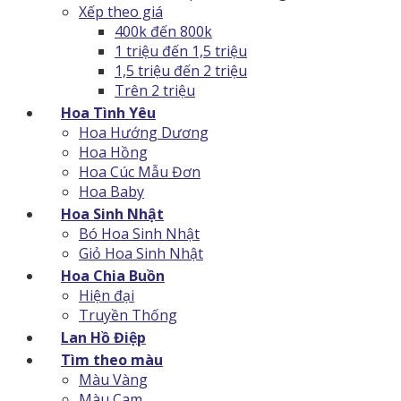
Xếp theo giá
400k đến 800k
1 triệu đến 1,5 triệu
1,5 triệu đến 2 triệu
Trên 2 triệu
Hoa Tình Yêu
Hoa Hướng Dương
Hoa Hồng
Hoa Cúc Mẫu Đơn
Hoa Baby
Hoa Sinh Nhật
Bó Hoa Sinh Nhật
Giỏ Hoa Sinh Nhật
Hoa Chia Buồn
Hiện đại
Truyền Thống
Lan Hồ Điệp
Tìm theo màu
Màu Vàng
Màu Cam