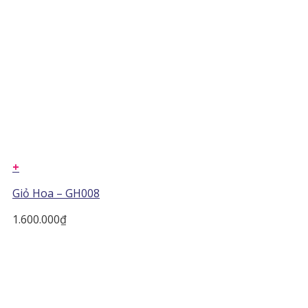
+
Giỏ Hoa – GH008
1.600.000
₫