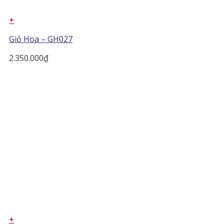
+
Giỏ Hoa – GH027
2.350.000
₫
+