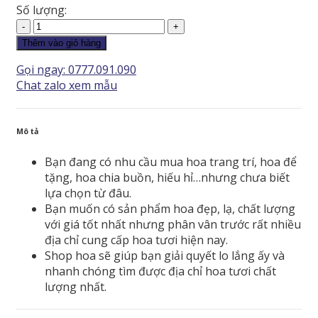
Số lượng:
Giỏ
Hoa
Thêm vào giỏ hàng
-
Gọi ngay: 0777.091.090
GH052
Chat zalo xem mẫu
số
lượng
Mô tả
Bạn đang có nhu cầu mua hoa trang trí, hoa để
tặng, hoa chia buồn, hiếu hỉ…nhưng chưa biết
lựa chọn từ đâu.
Bạn muốn có sản phẩm hoa đẹp, lạ, chất lượng
với giá tốt nhất nhưng phân vân trước rất nhiều
địa chỉ cung cấp hoa tươi hiện nay.
Shop hoa sẽ giúp bạn giải quyết lo lắng ấy và
nhanh chóng tìm được địa chỉ hoa tươi chất
lượng nhất.