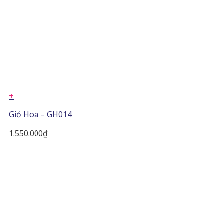
+
Giỏ Hoa – GH014
1.550.000
₫