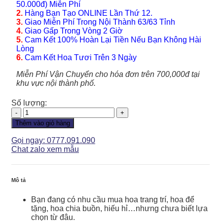
50.000đ) Miễn Phí
2.
Hàng Bạn Tạo ONLINE Lần Thứ 12.
3.
Giao Miễn Phí Trong Nội Thành 63/63 Tỉnh
4.
Giao Gấp Trong Vòng 2 Giờ
5.
Cam Kết 100% Hoàn Lại Tiền Nếu Bạn Không Hài
Lòng
6.
Cam Kết Hoa Tươi Trên 3 Ngày
Miễn Phí Vận Chuyển cho hóa đơn trên 700,000đ tại
khu vực nội thành phố.
Số lượng:
Lan
Hồ
Thêm vào giỏ hàng
Điệp
-
Gọi ngay: 0777.091.090
LHD127
Chat zalo xem mẫu
số
lượng
Mô tả
Bạn đang có nhu cầu mua hoa trang trí, hoa để
tặng, hoa chia buồn, hiếu hỉ…nhưng chưa biết lựa
chọn từ đâu.