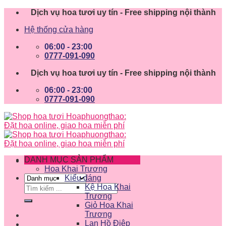
Skip
Dịch vụ hoa tươi uy tín - Free shipping nội thành
to
Hệ thống cửa hàng
content
06:00 - 23:00
0777-091-090
Dịch vụ hoa tươi uy tín - Free shipping nội thành
06:00 - 23:00
0777-091-090
DANH MỤC SẢN PHẨM
Hoa Khai Trương
Kiểu dáng
Tìm
Kệ Hoa Khai
kiếm:
Trương
Giỏ Hoa Khai
Trương
Lan Hồ Điệp