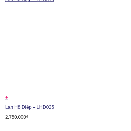
+
Lan Hồ Điệp – LHD025
2.750.000
₫