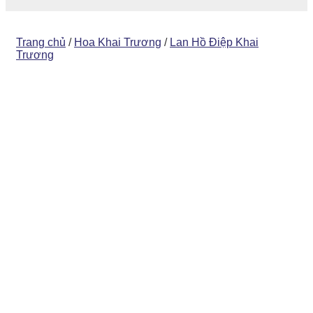
Trang chủ
/
Hoa Khai Trương
/
Lan Hồ Điệp Khai
Trương