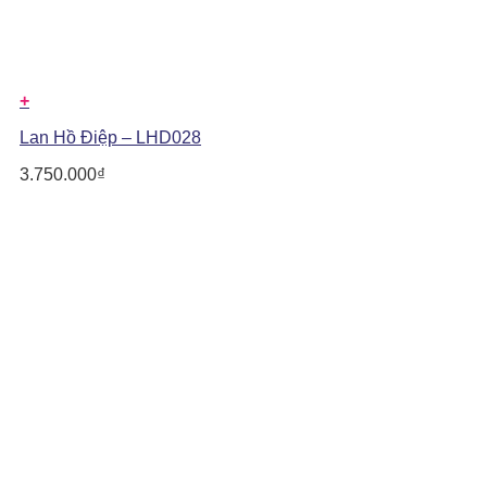
+
Lan Hồ Điệp – LHD028
3.750.000
₫