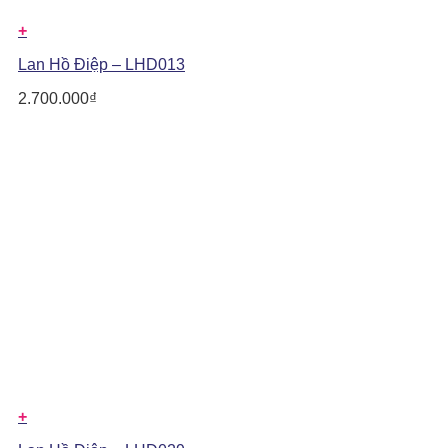
+
Lan Hồ Điệp – LHD013
2.700.000
₫
+