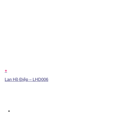
+
Lan Hồ Điệp – LHD006