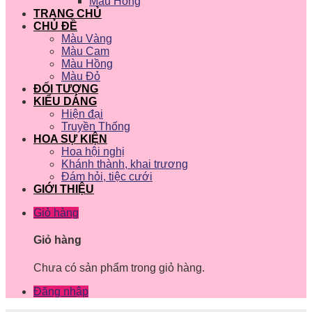
Màu Hồng
TRANG CHỦ
CHỦ ĐỀ
Màu Vàng
Màu Cam
Màu Hồng
Màu Đỏ
ĐỐI TƯỢNG
KIỂU DÁNG
Hiện đại
Truyền Thống
HOA SỰ KIỆN
Hoa hội nghị
Khánh thành, khai trương
Đám hỏi, tiệc cưới
GIỚI THIỆU
Giỏ hàng
Giỏ hàng
Chưa có sản phẩm trong giỏ hàng.
Đăng nhập