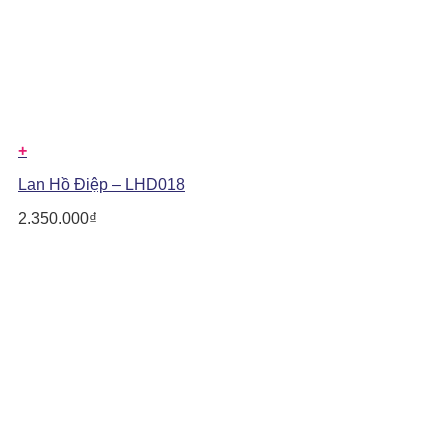
+
Lan Hồ Điệp – LHD018
2.350.000
₫