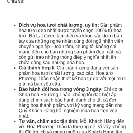
Chia sẻ:
Dịch vụ hoa tươi chất lượng, uy tín:
Sản phẩm
hoa tươi đẹp nhất được tuyển chọn 100% từ hoa
tươi Đà Lạt được làm điệu và khoe sắc dưới bàn
tay của những nghệ nhân cùng đội ngũ nhân viên
chuyên nghiệp – toàn tâm, chúng tôi không chỉ
mang đến cho bạn những sản phẩm đẹp mắt mà
còn gửi trao những thông điệp ý nghĩa nhất ẩn
chứa đằng sau những đóa hoa.
Giá thành hợp lí
: Giá thành xứng đáng với sản
phẩm hoa tươi chất lượng, cao cấp. Hoa tươi
Phương Thảo nhận thiết kế hoa tự do với mọi mức
giá mà bạn yêu cầu.
Bảo hành đổi hoa trong vòng 3 ngày
: Chỉ có tại
Shop hoa Phương Thảo, chúng tôi đặc biệt áp
dụng chính sách bảo hành dành cho tất cả đơn
hàng hoa thành phẩm, với kỳ vọng mang đến cho
Quý Khách Hàng trải nghiệm mua hoa trọn vẹn
nhất.
Tư vấn, chăm sóc tận tình:
Mỗi Khách Hàng đến
với Hoa Phương Thảo là thượng đế. Vì vậy, chúng
tôi đặt lợi ích và mong muốn của Khách Hàng lên