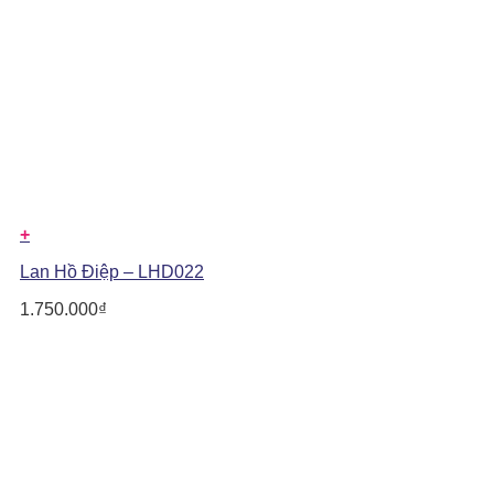
+
Lan Hồ Điệp – LHD022
1.750.000
₫