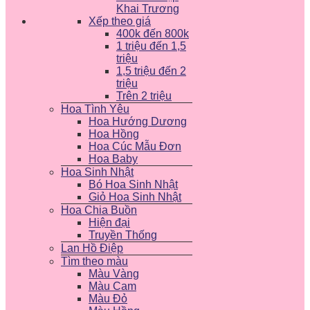
Khai Trương
Xếp theo giá
400k đến 800k
1 triệu đến 1,5
triệu
1,5 triệu đến 2
triệu
Trên 2 triệu
Hoa Tình Yêu
Hoa Hướng Dương
Hoa Hồng
Hoa Cúc Mẫu Đơn
Hoa Baby
Hoa Sinh Nhật
Bó Hoa Sinh Nhật
Giỏ Hoa Sinh Nhật
Hoa Chia Buồn
Hiện đại
Truyền Thống
Lan Hồ Điệp
Tìm theo màu
Màu Vàng
Màu Cam
Màu Đỏ