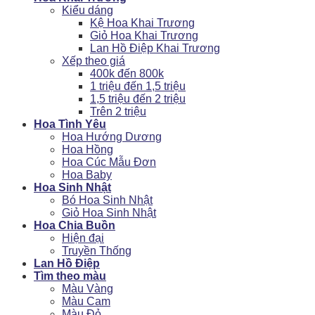
Kiểu dáng
Kệ Hoa Khai Trương
Giỏ Hoa Khai Trương
Lan Hồ Điệp Khai Trương
Xếp theo giá
400k đến 800k
1 triệu đến 1,5 triệu
1,5 triệu đến 2 triệu
Trên 2 triệu
Hoa Tình Yêu
Hoa Hướng Dương
Hoa Hồng
Hoa Cúc Mẫu Đơn
Hoa Baby
Hoa Sinh Nhật
Bó Hoa Sinh Nhật
Giỏ Hoa Sinh Nhật
Hoa Chia Buồn
Hiện đại
Truyền Thống
Lan Hồ Điệp
Tìm theo màu
Màu Vàng
Màu Cam
Màu Đỏ