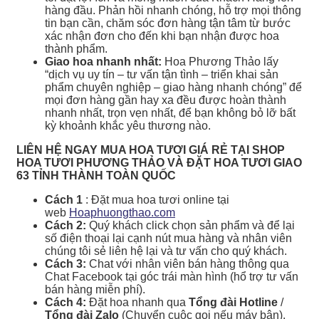
hàng đầu. Phản hồi nhanh chóng, hỗ trợ mọi thông
tin bạn cần, chăm sóc đơn hàng tận tâm từ bước
xác nhận đơn cho đến khi bạn nhận được hoa
thành phẩm.
Giao hoa nhanh nhất:
Hoa Phương Thảo lấy
“dịch vụ uy tín – tư vấn tận tình – triển khai sản
phẩm chuyên nghiệp – giao hàng nhanh chóng” để
mọi đơn hàng gần hay xa đều được hoàn thành
nhanh nhất, trọn vẹn nhất, để bạn không bỏ lỡ bất
kỳ khoảnh khắc yêu thương nào.
LIÊN HỆ NGAY MUA HOA TƯƠI GIÁ RẺ TẠI SHOP
HOA TƯƠI PHƯƠNG THẢO VÀ ĐẶT HOA TƯƠI GIAO
63 TỈNH THÀNH TOÀN QUỐC
Cách 1
: Đặt mua hoa tươi online tại
web
Hoaphuongthao.com
Cách 2:
Quý khách click chọn sản phẩm và để lại
số điện thoại lại cạnh nút mua hàng và nhân viên
chúng tôi sẻ liên hệ lại và tư vấn cho quý khách.
Cách 3:
Chat với nhân viên bán hàng thông qua
Chat Facebook tại góc trái màn hình (hổ trợ tư vấn
bán hàng miễn phí).
Cách 4:
Đặt hoa nhanh qua
Tổng đài Hotline
/
Tổng đài Zalo
(Chuyển cuộc gọi nếu máy bận).