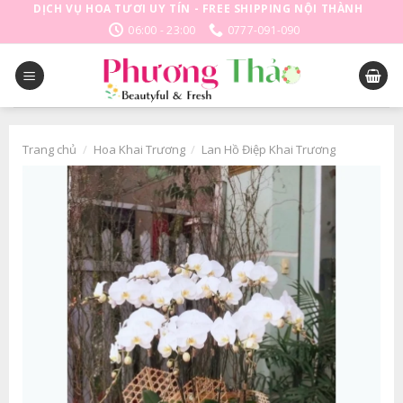
Skip
DỊCH VỤ HOA TƯƠI UY TÍN - FREE SHIPPING NỘI THÀNH
to
06:00 - 23:00
0777-091-090
content
Trang chủ
/
Hoa Khai Trương
/
Lan Hồ Điệp Khai Trương