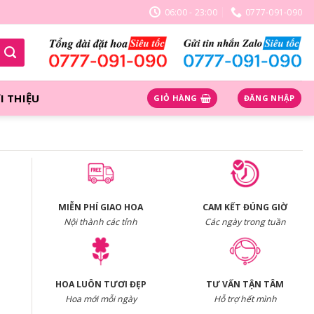
06:00 - 23:00
0777-091-090
I THIỆU
GIỎ HÀNG
ĐĂNG NHẬP
MIỄN PHÍ GIAO HOA
CAM KẾT ĐÚNG GIỜ
Nội thành các tỉnh
Các ngày trong tuần
HOA LUÔN TƯƠI ĐẸP
TƯ VẤN TẬN TÂM
Hoa mới mỗi ngày
Hỗ trợ hết mình