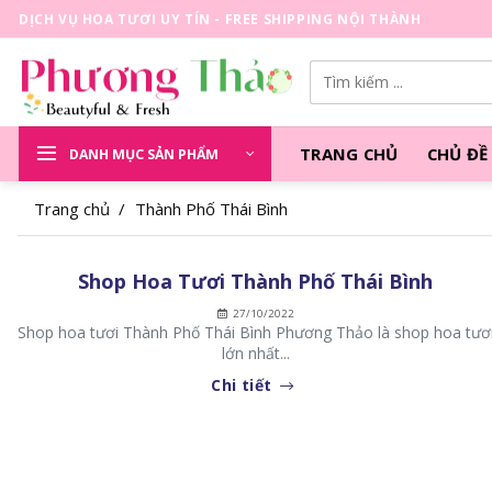
Skip
DỊCH VỤ HOA TƯƠI UY TÍN - FREE SHIPPING NỘI THÀNH
to
content
Tìm
kiếm:
TRANG CHỦ
CHỦ ĐỀ
DANH MỤC SẢN PHẨM
Trang chủ
/
Thành Phố Thái Bình
Shop Hoa Tươi Thành Phố Thái Bình
27/10/2022
Shop hoa tươi Thành Phố Thái Bình Phương Thảo là shop hoa tươ
lớn nhất...
Chi tiết