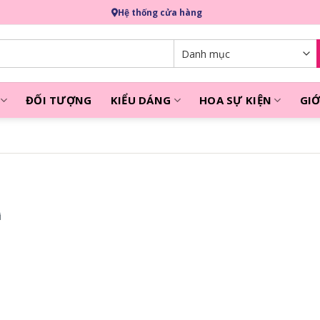
Hệ thống cửa hàng
ĐỐI TƯỢNG
KIỂU DÁNG
HOA SỰ KIỆN
GIỚ
i