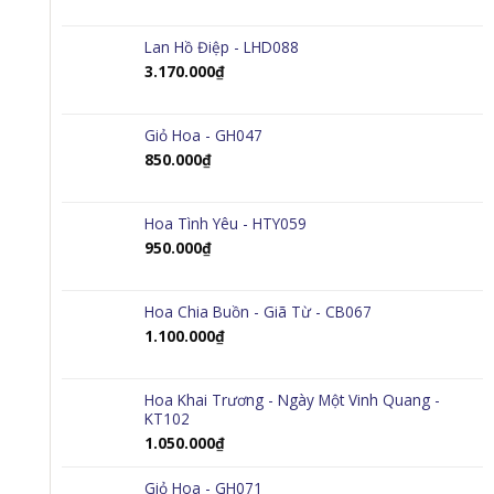
Lan Hồ Điệp - LHD088
3.170.000
₫
Giỏ Hoa - GH047
850.000
₫
Hoa Tình Yêu - HTY059
950.000
₫
Hoa Chia Buồn - Giã Từ - CB067
1.100.000
₫
Hoa Khai Trương - Ngày Một Vinh Quang -
KT102
1.050.000
₫
Giỏ Hoa - GH071