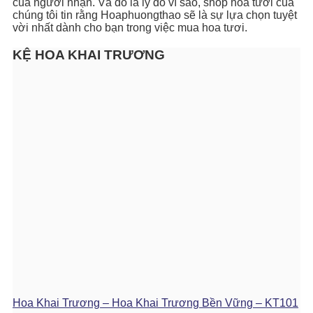
của người nhận. Và đó là lý do vì sao, shop hoa tươi của
chúng tôi tin rằng Hoaphuongthao sẽ là sự lựa chọn tuyệt
vời nhất dành cho bạn trong việc mua hoa tươi.
KỆ HOA KHAI TRƯƠNG
Hoa Khai Trương – Hoa Khai Trương Bền Vững – KT101