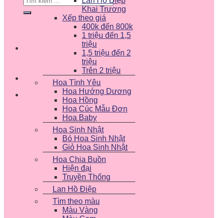
Lan Hồ Điệp
kiếm:
Khai Trương
Xếp theo giá
400k đến 800k
1 triệu đến 1,5
triệu
1,5 triệu đến 2
triệu
Trên 2 triệu
Hoa Tình Yêu
Hoa Hướng Dương
Hoa Hồng
Hoa Cúc Mẫu Đơn
Hoa Baby
Hoa Sinh Nhật
Bó Hoa Sinh Nhật
Giỏ Hoa Sinh Nhật
Hoa Chia Buồn
Hiện đại
Truyền Thống
Lan Hồ Điệp
Tìm theo màu
Màu Vàng