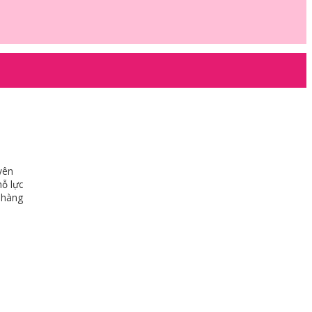
yên
nỗ lực
 hàng