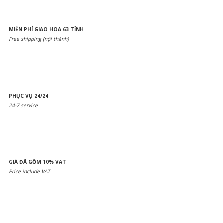
MIỄN PHÍ GIAO HOA 63 TỈNH
Free shipping (nội thành)
PHỤC VỤ 24/24
24-7 service
GIÁ ĐÃ GỒM 10% VAT
Price include VAT