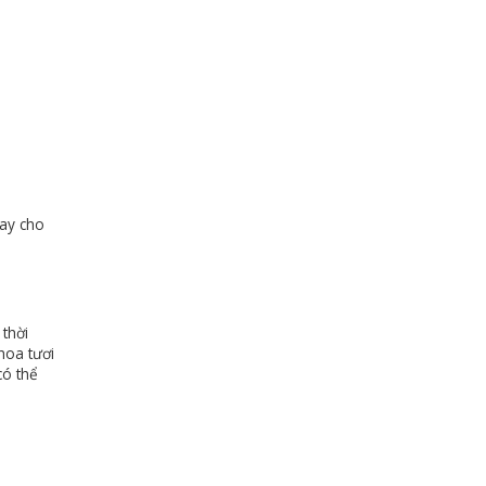
gay cho
thời
hoa tươi
có thể