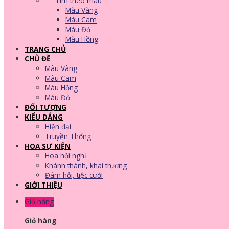
Tìm theo màu
Màu Vàng
Màu Cam
Màu Đỏ
Màu Hồng
TRANG CHỦ
CHỦ ĐỀ
Màu Vàng
Màu Cam
Màu Hồng
Màu Đỏ
ĐỐI TƯỢNG
KIỂU DÁNG
Hiện đại
Truyền Thống
HOA SỰ KIỆN
Hoa hội nghị
Khánh thành, khai trương
Đám hỏi, tiệc cưới
GIỚI THIỆU
Giỏ hàng
Giỏ hàng