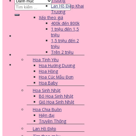
Trương
Lan Hồ Điệp Khai
Tìm
Trương
kiếm:
Xếp theo giá
400k đến 800k
1 triệu đến 1,5
triệu
1,5 triệu đến 2
triệu
Trên 2 triệu
Hoa Tình Yêu
Hoa Hướng Dương
Hoa Hồng
Hoa Cúc Mẫu Đơn
Hoa Baby
Hoa Sinh Nhật
Bó Hoa Sinh Nhật
Giỏ Hoa Sinh Nhật
Hoa Chia Buồn
Hiện đại
Truyền Thống
Lan Hồ Điệp