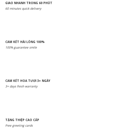
GIAO NHANH TRONG 60 PHÚT
60 minutes quick delivery
CAM KẾT HÀI LÒNG 100%
100% guarantee smile
CAM KẾT HOA TƯƠI 3+ NGÀY
3+ days fresh warranty
TẶNG THIỆP CAO CẤP
Free greeting cards