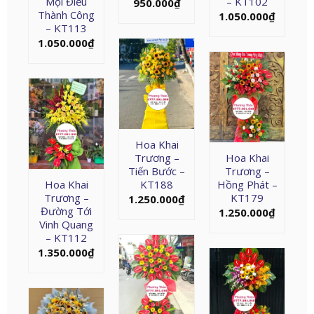
Mọi Điều
– KT102
950.000
₫
Thành Công
1.050.000
₫
– KT113
1.050.000
₫
Hoa Khai
Trương –
Hoa Khai
Tiến Bước –
Trương –
Hoa Khai
KT188
Hồng Phát –
Trương –
KT179
1.250.000
₫
Đường Tới
1.250.000
₫
Vinh Quang
– KT112
1.350.000
₫