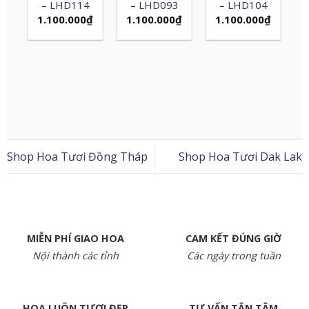
– LHD114
– LHD093
– LHD104
1.100.000
₫
1.100.000
₫
1.100.000
₫
Shop Hoa Tươi Đồng Tháp
Shop Hoa Tươi Dak Lak
MIỄN PHÍ GIAO HOA
CAM KẾT ĐÚNG GIỜ
Nội thành các tỉnh
Các ngày trong tuần
HOA LUÔN TƯƠI ĐẸP
TƯ VẤN TẬN TÂM