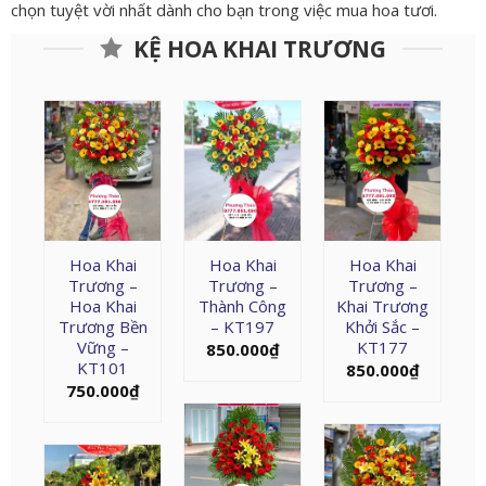
chọn tuyệt vời nhất dành cho bạn trong việc mua hoa tươi.
KỆ HOA KHAI TRƯƠNG
Hoa Khai
Hoa Khai
Hoa Khai
Trương –
Trương –
Trương –
Hoa Khai
Thành Công
Khai Trương
Trương Bền
– KT197
Khởi Sắc –
Vững –
KT177
850.000
₫
KT101
850.000
₫
750.000
₫