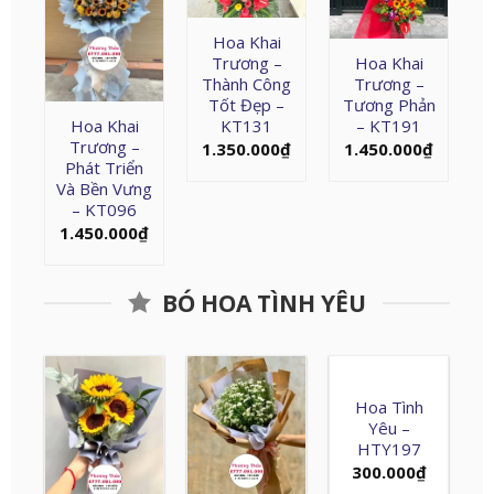
Hoa Khai
Trương –
Hoa Khai
Thành Công
Trương –
Tốt Đẹp –
Tương Phản
Hoa Khai
KT131
– KT191
Trương –
1.350.000
₫
1.450.000
₫
Phát Triển
Và Bền Vưng
– KT096
1.450.000
₫
BÓ HOA TÌNH YÊU
Hoa Tình
Yêu –
HTY197
300.000
₫