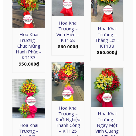
Hoa Khai
Trương –
Hoa Khai
Hoa Khai
Vinh Hiển –
Trương –
Trương –
KT168
Thắng Lợi –
Chúc Mừng
KT138
860.000
₫
Hạnh Phúc –
860.000
₫
KT133
950.000
₫
Hoa Khai
Trương –
Hoa Khai
Khởi Nghiệp
Trương –
Hoa Khai
Thành Công
Ngày Một
Trương –
– KT125
Vinh Quang