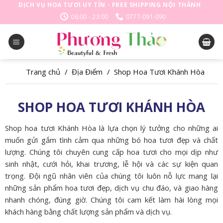
Skip
DỊCH VỤ HOA TƯƠI UY TÍN - FREE SHIPPING NỘI THÀNH
to
06:00 - 23:00
0777-091-090
content
Trang chủ
/
Địa Điểm
/
Shop Hoa Tươi Khánh Hòa
SHOP HOA TƯƠI KHÁNH HÒA
Shop hoa tươi Khánh Hòa là lựa chọn lý tưởng cho những ai
muốn gửi gắm tình cảm qua những bó hoa tươi đẹp và chất
lượng. Chúng tôi chuyên cung cấp hoa tươi cho mọi dịp như
sinh nhật, cưới hỏi, khai trương, lễ hội và các sự kiện quan
trọng. Đội ngũ nhân viên của chúng tôi luôn nỗ lực mang lại
những sản phẩm hoa tươi đẹp, dịch vụ chu đáo, và giao hàng
nhanh chóng, đúng giờ. Chúng tôi cam kết làm hài lòng mọi
khách hàng bằng chất lượng sản phẩm và dịch vụ.