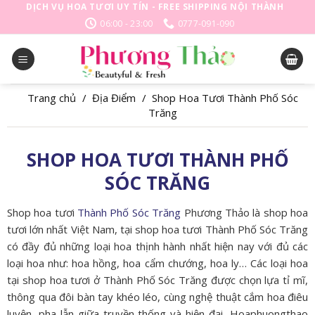
Skip
DỊCH VỤ HOA TƯƠI UY TÍN - FREE SHIPPING NỘI THÀNH
to
06:00 - 23:00
0777-091-090
content
Trang chủ
/
Địa Điểm
/
Shop Hoa Tươi Thành Phố Sóc
Trăng
SHOP HOA TƯƠI THÀNH PHỐ
SÓC TRĂNG
Shop hoa tươi
Thành Phố Sóc Trăng
Phương Thảo là shop hoa
tươi lớn nhất Việt Nam, tại shop hoa tươi Thành Phố Sóc Trăng
có đầy đủ những loại hoa thịnh hành nhất hiện nay với đủ các
loại hoa như: hoa hồng, hoa cẩm chướng, hoa ly… Các loại hoa
tại shop hoa tươi ở Thành Phố Sóc Trăng được chọn lựa tỉ mĩ,
thông qua đôi bàn tay khéo léo, cùng nghệ thuật cắm hoa điêu
luyện, pha lẫn giữa truyền thống và hiện đại, Hoaphuongthao