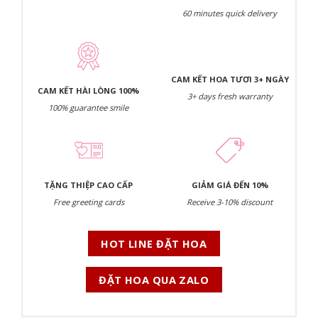
60 minutes quick delivery
CAM KẾT HOA TƯƠI 3+ NGÀY
CAM KẾT HÀI LÒNG 100%
3+ days fresh warranty
100% guarantee smile
TẶNG THIỆP CAO CẤP
GIẢM GIÁ ĐẾN 10%
Free greeting cards
Receive 3-10% discount
HOT LINE ĐẶT HOA
ĐẶT HOA QUA ZALO