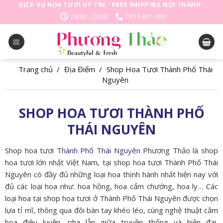
Skip
DỊCH VỤ HOA TƯƠI UY TÍN - FREE SHIPPING NỘI THÀNH
to
06:00 - 23:00
0777-091-090
content
Trang chủ
/
Địa Điểm
/
Shop Hoa Tươi Thành Phố Thái
Nguyên
SHOP HOA TƯƠI THÀNH PHỐ
THÁI NGUYÊN
Shop hoa tươi
Thành Phố Thái Nguyên
Phương Thảo là shop
hoa tươi lớn nhất Việt Nam, tại shop hoa tươi Thành Phố Thái
Nguyên có đầy đủ những loại hoa thịnh hành nhất hiện nay với
đủ các loại hoa như: hoa hồng, hoa cẩm chướng, hoa ly… Các
loại hoa tại shop hoa tươi ở Thành Phố Thái Nguyên được chọn
lựa tỉ mĩ, thông qua đôi bàn tay khéo léo, cùng nghệ thuật cắm
hoa điêu luyện, pha lẫn giữa truyền thống và hiện đại,