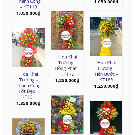
Thành Công
1.050.000
₫
– KT113
1.050.000
₫
Hoa Khai
Trương –
Hoa Khai
Hồng Phát –
Trương –
Hoa Khai
KT179
Tiến Bước –
Trương –
KT188
1.250.000
₫
Thành Công
1.250.000
₫
Tốt Đẹp –
KT131
1.350.000
₫