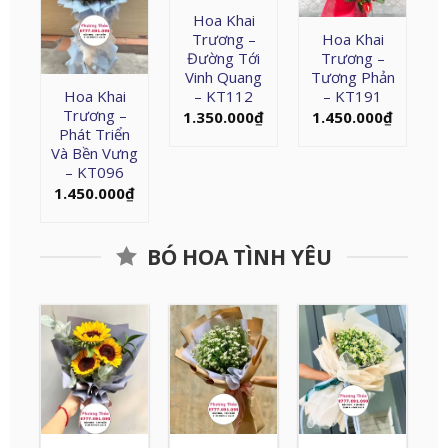
Hoa Khai
Trương –
Hoa Khai
Đường Tới
Trương –
Vinh Quang
Tương Phản
Hoa Khai
– KT112
– KT191
Trương –
1.350.000
₫
1.450.000
₫
Phát Triển
Và Bền Vưng
– KT096
1.450.000
₫
BÓ HOA TÌNH YÊU