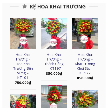
KỆ HOA KHAI TRƯƠNG
Hoa Khai
Hoa Khai
Hoa Khai
Trương –
Trương –
Trương –
Hoa Khai
Thành Công
Khai Trương
Trương Bền
– KT197
Khởi Sắc –
Vững –
KT177
850.000
₫
KT101
850.000
₫
750.000
₫