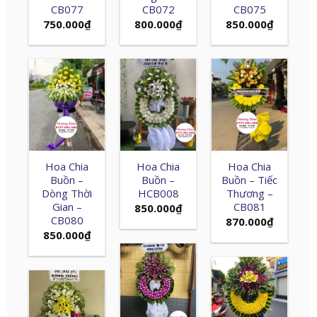
CB077
CB072
CB075
750.000
₫
800.000
₫
850.000
₫
Hoa Chia
Hoa Chia
Hoa Chia
Buồn –
Buồn –
Buồn – Tiếc
Dòng Thời
HCB008
Thương –
Gian –
CB081
850.000
₫
CB080
870.000
₫
850.000
₫