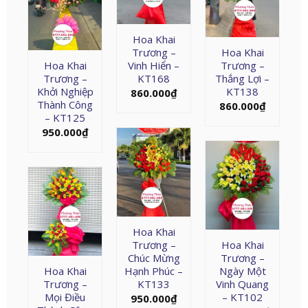
Hoa Khai
Trương –
Hoa Khai
Hoa Khai
Vinh Hiển –
Trương –
Trương –
KT168
Thắng Lợi –
Khởi Nghiệp
KT138
860.000
₫
Thành Công
860.000
₫
– KT125
950.000
₫
Hoa Khai
Trương –
Hoa Khai
Chúc Mừng
Trương –
Hoa Khai
Hạnh Phúc –
Ngày Một
Trương –
KT133
Vinh Quang
Mọi Điều
– KT102
950.000
₫