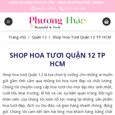
Skip
DỊCH VỤ HOA TƯƠI UY TÍN - FREE SHIPPING NỘI THÀNH
to
06:00 - 23:00
0777-091-090
content
Trang chủ
/
Quận 12
/
Shop Hoa Tươi Quận 12 TP HCM
SHOP HOA TƯƠI QUẬN 12 TP
HCM
Shop hoa tươi Quận 12 là lựa chọn lý tưởng cho những ai muốn
gửi gắm tình cảm qua những bó hoa tươi đẹp và chất lượng.
Chúng tôi chuyên cung cấp hoa tươi cho mọi dịp như sinh nhật,
cưới hỏi, khai trương, lễ hội và các sự kiện quan trọng. Đội ngũ
nhân viên của chúng tôi luôn nỗ lực mang lại những sản phẩm
hoa tươi đẹp, dịch vụ chu đáo, và giao hàng nhanh chóng, đúng
giờ. Chúng tôi cam kết làm hài lòng mọi khách hàng bằng chất