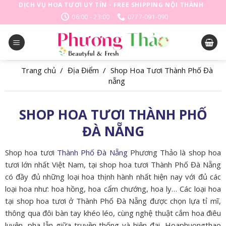
Skip
DỊCH VỤ HOA TƯƠI UY TÍN - FREE SHIPPING NỘI THÀNH
to
06:00 - 23:00
0777-091-090
content
Trang chủ
/
Địa Điểm
/
Shop Hoa Tươi Thành Phố Đà
nẵng
SHOP HOA TƯƠI THÀNH PHỐ
ĐÀ NẴNG
Shop hoa tươi
Thành Phố Đà Nẵng
Phương Thảo là shop hoa
tươi lớn nhất Việt Nam, tại shop hoa tươi Thành Phố Đà Nẵng
có đầy đủ những loại hoa thịnh hành nhất hiện nay với đủ các
loại hoa như: hoa hồng, hoa cẩm chướng, hoa ly… Các loại hoa
tại shop hoa tươi ở Thành Phố Đà Nẵng được chọn lựa tỉ mĩ,
thông qua đôi bàn tay khéo léo, cùng nghệ thuật cắm hoa điêu
luyện, pha lẫn giữa truyền thống và hiện đại, Hoaphuongthao