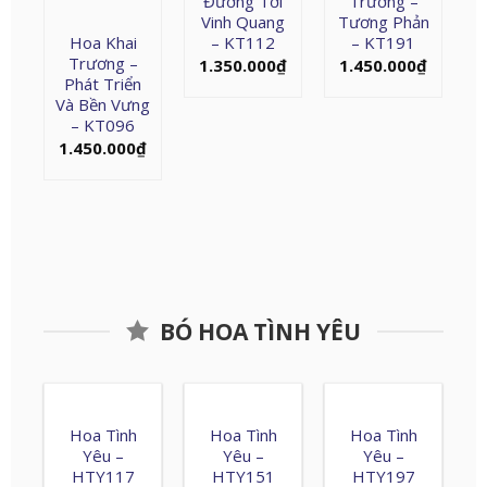
Đường Tới
Trương –
Vinh Quang
Tương Phản
Hoa Khai
– KT112
– KT191
Trương –
1.350.000
₫
1.450.000
₫
Phát Triển
Và Bền Vưng
– KT096
1.450.000
₫
BÓ HOA TÌNH YÊU
Hoa Tình
Hoa Tình
Hoa Tình
Yêu –
Yêu –
Yêu –
HTY117
HTY151
HTY197