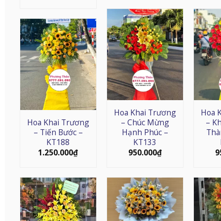
Hoa Khai Trương
Hoa 
Hoa Khai Trương
– Chúc Mừng
– K
– Tiến Bước –
Hạnh Phúc –
Thà
KT188
KT133
1.250.000
₫
950.000
₫
9