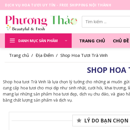
Skip
DỊCH VỤ HOA TƯƠI UY TÍN - FREE SHIPPING NỘI THÀNH
to
content
Tìm
kiếm:
TRANG CHỦ
CHỦ ĐỀ
DANH MỤC SẢN PHẨM
Trang chủ
/
Địa Điểm
/
Shop Hoa Tươi Trà Vinh
SHOP HOA 
Shop hoa tươi Trà Vinh là lựa chọn lý tưởng cho những ai muốn gử
cung cấp hoa tươi cho mọi dịp như sinh nhật, cưới hỏi, khai trương, 
mang lại những sản phẩm hoa tươi đẹp, dịch vụ chu đáo, và giao h
bằng chất lượng sản phẩm và dịch vụ.
LÝ DO BẠN CHỌN