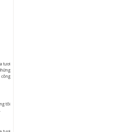
a tươi
 Những
t công
ng tôi
.
a tươi