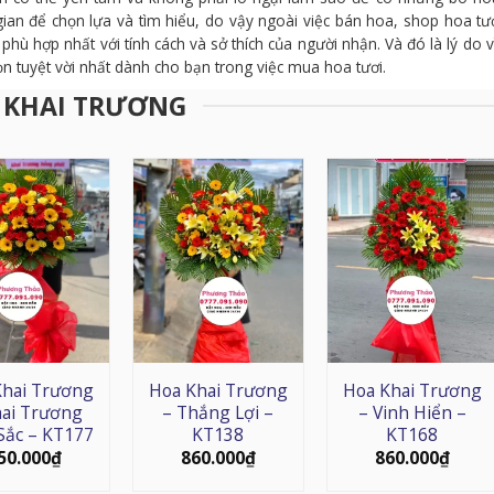
i gian để chọn lựa và tìm hiểu, do vậy ngoài việc bán hoa, shop hoa tư
hù hợp nhất với tính cách và sở thích của người nhận. Và đó là lý do v
n tuyệt vời nhất dành cho bạn trong việc mua hoa tươi.
 KHAI TRƯƠNG
Khai Trương
Hoa Khai Trương
Hoa Khai Trương
hai Trương
– Thắng Lợi –
– Vinh Hiển –
Sắc – KT177
KT138
KT168
50.000
₫
860.000
₫
860.000
₫