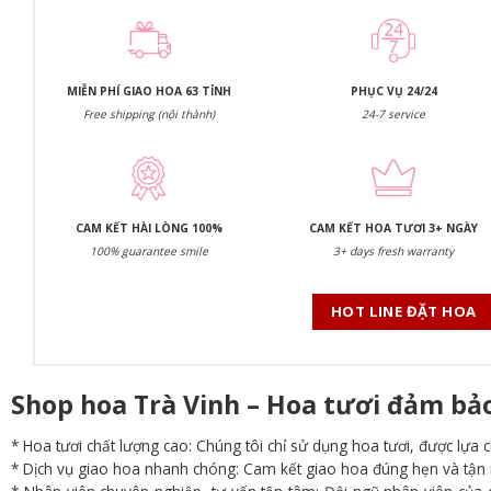
MIỄN PHÍ GIAO HOA 63 TỈNH
PHỤC VỤ 24/24
Free shipping (nội thành)
24-7 service
CAM KẾT HÀI LÒNG 100%
CAM KẾT HOA TƯƠI 3+ NGÀY
100% guarantee smile
3+ days fresh warranty
HOT LINE ĐẶT HOA
Shop hoa Trà Vinh – Hoa tươi đảm bả
* Hoa tươi chất lượng cao: Chúng tôi chỉ sử dụng hoa tươi, được lựa 
* Dịch vụ giao hoa nhanh chóng: Cam kết giao hoa đúng hẹn và tận nơ