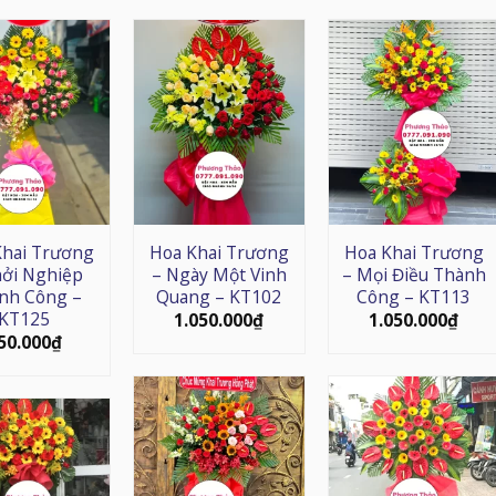
Khai Trương
Hoa Khai Trương
Hoa Khai Trương
hởi Nghiệp
– Ngày Một Vinh
– Mọi Điều Thành
nh Công –
Quang – KT102
Công – KT113
KT125
1.050.000
₫
1.050.000
₫
50.000
₫