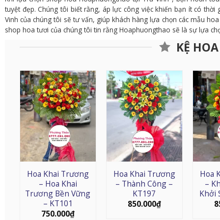
tuyệt đẹp. Chúng tôi biết rằng, áp lực công việc khiến bạn ít có thờ
Vinh của chúng tôi sẽ tư vấn, giúp khách hàng lựa chọn các mẫu hoa p
shop hoa tươi của chúng tôi tin rằng Hoaphuongthao sẽ là sự lựa chọ
KỆ HOA
Hoa Khai Trương
Hoa Khai Trương
Hoa 
– Hoa Khai
– Thành Công –
– K
Trương Bền Vững
KT197
Khởi 
– KT101
850.000
₫
8
750.000
₫