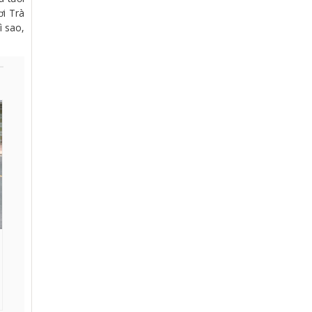
ơi Trà
ì sao,