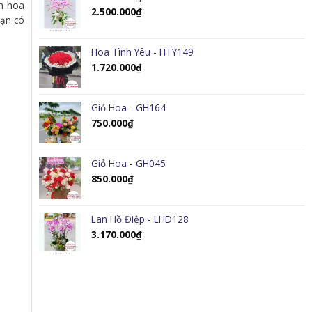
nh hoa
2.500.000
₫
bạn có
Hoa Tình Yêu - HTY149
1.720.000
₫
Giỏ Hoa - GH164
750.000
₫
Giỏ Hoa - GH045
850.000
₫
Lan Hồ Điệp - LHD128
3.170.000
₫