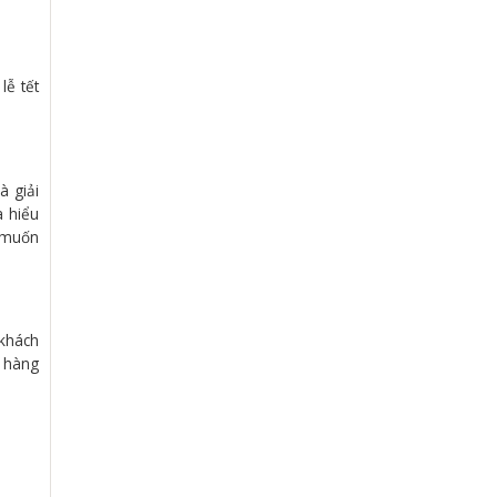
lễ tết
à giải
a hiểu
g muốn
 khách
h hàng