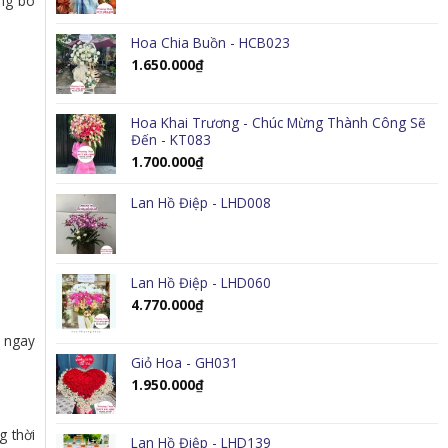
ững bó
Hoa Chia Buồn - HCB023
1.650.000
₫
Hoa Khai Trương - Chúc Mừng Thành Công Sẽ
Đến - KT083
1.700.000
₫
Lan Hồ Điệp - LHD008
Lan Hồ Điệp - LHD060
4.770.000
₫
i ngay
Giỏ Hoa - GH031
1.950.000
₫
g thời
Lan Hồ Điệp - LHD139