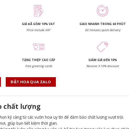
GIÁ ĐÃ GỒM 10% VAT
GIAO NHANH TRONG 60 PHÚT
Price include VAT
60 minutes quick delivery
TẶNG THIỆP CAO CẤP
GIẢM GIÁ ĐẾN 10%
Free greeting cards
Receive 3-10% discount
ĐẶT HOA QUA ZALO
o chất lượng
chọn kỹ càng từ các vườn hoa uy tín để đảm bảo chất lượng vượt trội.
i, giúp bạn tiết kiệm thời gian.