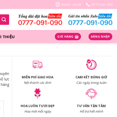
06:00 - 23:00
0777-091-090
I THIỆU
GIỎ HÀNG
ĐĂNG NHẬP
chuyên
MIỄN PHÍ GIAO HOA
CAM KẾT ĐÚNG GIỜ
nỗ lực
Nội thành các tỉnh
Các ngày trong tuần
h hàng
HOA LUÔN TƯƠI ĐẸP
TƯ VẤN TẬN TÂM
Hoa mới mỗi ngày
Hỗ trợ hết mình