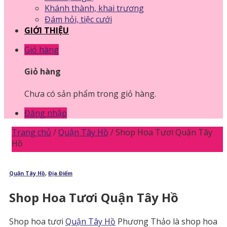
Khánh thành, khai trương
Đám hỏi, tiệc cưới
GIỚI THIỆU
Giỏ hàng
Giỏ hàng
Chưa có sản phẩm trong giỏ hàng.
Đăng nhập
Trang chủ
/
Quận Tây Hồ
/
Shop Hoa Tươi Quận Tây
Hồ
Quận Tây Hồ
,
Địa Điểm
Shop Hoa Tươi Quận Tây Hồ
Shop hoa tươi
Quận Tây Hồ
Phương Thảo là shop hoa