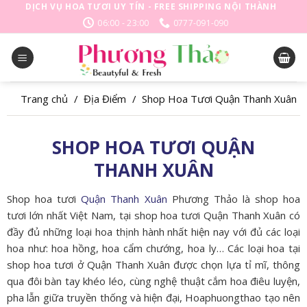
Skip
DỊCH VỤ HOA TƯƠI UY TÍN - FREE SHIPPING NỘI THÀNH
to
06:00 - 23:00
0777-091-090
content
Trang chủ
/
Địa Điểm
/
Shop Hoa Tươi Quận Thanh Xuân
SHOP HOA TƯƠI QUẬN
THANH XUÂN
Shop hoa tươi
Quận Thanh Xuân
Phương Thảo là shop hoa
tươi lớn nhất Việt Nam, tại shop hoa tươi Quận Thanh Xuân có
đầy đủ những loại hoa thịnh hành nhất hiện nay với đủ các loại
hoa như: hoa hồng, hoa cẩm chướng, hoa ly… Các loại hoa tại
shop hoa tươi ở Quận Thanh Xuân được chọn lựa tỉ mĩ, thông
qua đôi bàn tay khéo léo, cùng nghệ thuật cắm hoa điêu luyện,
pha lẫn giữa truyền thống và hiện đại, Hoaphuongthao tạo nên