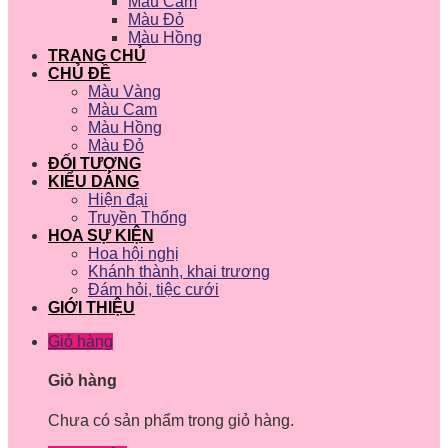
Màu Cam
Màu Đỏ
Màu Hồng
TRANG CHỦ
CHỦ ĐỀ
Màu Vàng
Màu Cam
Màu Hồng
Màu Đỏ
ĐỐI TƯỢNG
KIỂU DÁNG
Hiện đại
Truyền Thống
HOA SỰ KIỆN
Hoa hội nghị
Khánh thành, khai trương
Đám hỏi, tiệc cưới
GIỚI THIỆU
Giỏ hàng
Giỏ hàng
Chưa có sản phẩm trong giỏ hàng.