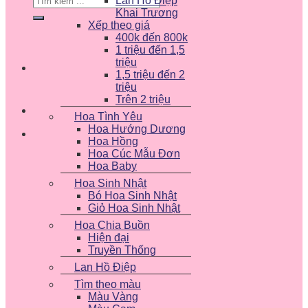
Lan Hồ Điệp
kiếm:
Khai Trương
Xếp theo giá
400k đến 800k
1 triệu đến 1,5
triệu
1,5 triệu đến 2
triệu
Trên 2 triệu
Hoa Tình Yêu
Hoa Hướng Dương
Hoa Hồng
Hoa Cúc Mẫu Đơn
Hoa Baby
Hoa Sinh Nhật
Bó Hoa Sinh Nhật
Giỏ Hoa Sinh Nhật
Hoa Chia Buồn
Hiện đại
Truyền Thống
Lan Hồ Điệp
Tìm theo màu
Màu Vàng