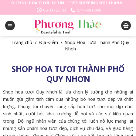
Skip
DỊCH VỤ HOA TƯƠI UY TÍN - FREE SHIPPING NỘI THÀNH
to
06:00 - 23:00
0777-091-090
content
Trang chủ
/
Địa Điểm
/
Shop Hoa Tươi Thành Phố Quy
Nhơn
SHOP HOA TƯƠI THÀNH PHỐ
QUY NHƠN
Shop hoa tươi Quy Nhơn là lựa chọn lý tưởng cho những ai
muốn gửi gắm tình cảm qua những bó hoa tươi đẹp và chất
lượng. Chúng tôi chuyên cung cấp hoa tươi cho mọi dịp như
sinh nhật, cưới hỏi, khai trương, lễ hội và các sự kiện quan
trọng. Đội ngũ nhân viên của chúng tôi luôn nỗ lực mang lại
những sản phẩm hoa tươi đẹp, dịch vụ chu đáo, và giao hàng
nhanh chóng, đúng giờ. Chúng tôi cam kết làm hài lòng mọi