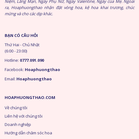
Niệm, Lãng Mạn, Ngày Phụ Nữ, Ngày Valentine, Ngày của Mẹ. Ngoài
ra, Hoaphuongthao nhận đặt vòng hoa, kệ hoa khai trương, chúc
mừng và cho các dịp khác.
BẠN CÓ CÂU HỎI
Thứ Hai - Chủ Nhật
(6:00 - 23:00)
Hotline:
0777.091.090
Facebook:
Hoaphuongthao
Email:
Hoaphuongthao
HOAPHUONGTHAO.COM
Về chúng tôi
Liên hệ với chúng tôi
Doanh nghiệp
Hướng dẫn chăm sóc hoa