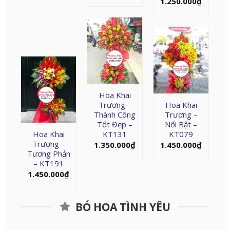
1.250.000
₫
Hoa Khai
Trương –
Hoa Khai
Thành Công
Trương –
Tốt Đẹp –
Nổi Bật –
Hoa Khai
KT131
KT079
Trương –
1.350.000
₫
1.450.000
₫
Tương Phản
– KT191
1.450.000
₫
BÓ HOA TÌNH YÊU