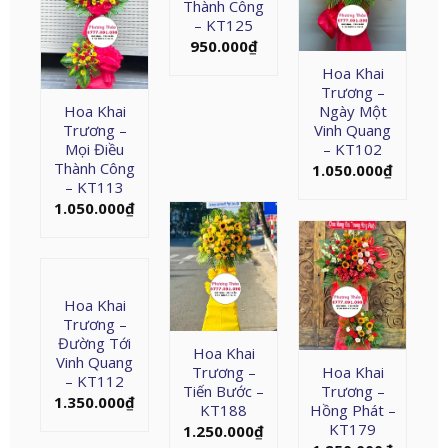
Thành Công
– KT125
950.000
₫
Hoa Khai
Trương –
Hoa Khai
Ngày Một
Trương –
Vinh Quang
Mọi Điều
– KT102
Thành Công
1.050.000
₫
– KT113
1.050.000
₫
Hoa Khai
Trương –
Đường Tới
Hoa Khai
Vinh Quang
Trương –
Hoa Khai
– KT112
Tiến Bước –
Trương –
1.350.000
₫
KT188
Hồng Phát –
KT179
1.250.000
₫