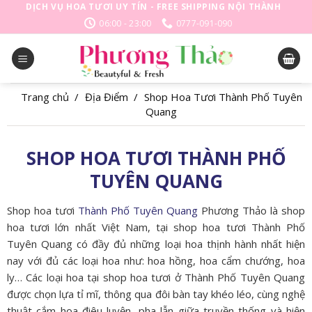
Skip
DỊCH VỤ HOA TƯƠI UY TÍN - FREE SHIPPING NỘI THÀNH
to
06:00 - 23:00
0777-091-090
content
Trang chủ
/
Địa Điểm
/
Shop Hoa Tươi Thành Phố Tuyên
Quang
SHOP HOA TƯƠI THÀNH PHỐ
TUYÊN QUANG
Shop hoa tươi
Thành Phố Tuyên Quang
Phương Thảo là shop
hoa tươi lớn nhất Việt Nam, tại shop hoa tươi Thành Phố
Tuyên Quang có đầy đủ những loại hoa thịnh hành nhất hiện
nay với đủ các loại hoa như: hoa hồng, hoa cẩm chướng, hoa
ly… Các loại hoa tại shop hoa tươi ở Thành Phố Tuyên Quang
được chọn lựa tỉ mĩ, thông qua đôi bàn tay khéo léo, cùng nghệ
thuật cắm hoa điêu luyện, pha lẫn giữa truyền thống và hiện