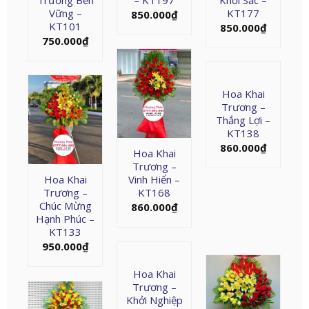
Trương Bền
– KT197
Khởi Sắc –
Vững –
KT177
850.000
₫
KT101
850.000
₫
750.000
₫
Hoa Khai
Trương –
Thắng Lợi –
KT138
860.000
₫
Hoa Khai
Trương –
Hoa Khai
Vinh Hiển –
Trương –
KT168
Chúc Mừng
860.000
₫
Hạnh Phúc –
KT133
950.000
₫
Hoa Khai
Trương –
Khởi Nghiệp