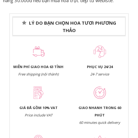
hàng 30.000đ nều bạn mua hoa trực tiếp từ webiste.
LÝ DO BẠN CHỌN HOA TƯƠI PHƯƠNG
THẢO
MIỄN PHÍ GIAO HOA 63 TỈNH
PHỤC VỤ 24/24
Free shipping (nội thành)
24-7 service
GIÁ ĐÃ GỒM 10% VAT
GIAO NHANH TRONG 60
Price include VAT
PHÚT
60 minutes quick delivery