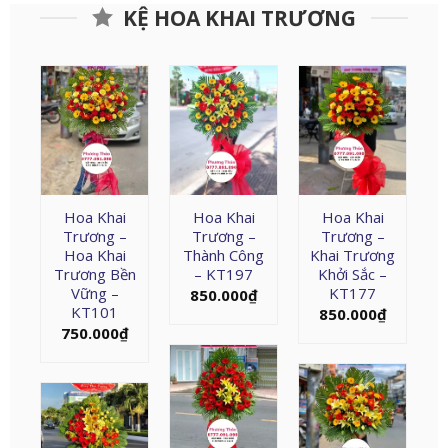
KỆ HOA KHAI TRƯƠNG
Hoa Khai
Hoa Khai
Hoa Khai
Trương –
Trương –
Trương –
Hoa Khai
Thành Công
Khai Trương
Trương Bền
– KT197
Khởi Sắc –
Vững –
KT177
850.000
₫
KT101
850.000
₫
750.000
₫