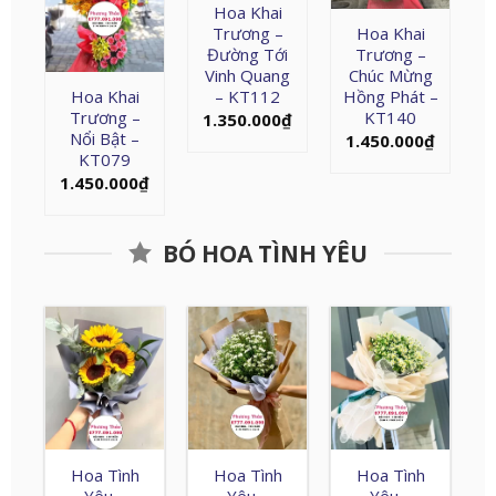
Hoa Khai
Trương –
Hoa Khai
Đường Tới
Trương –
Vinh Quang
Chúc Mừng
Hoa Khai
– KT112
Hồng Phát –
Trương –
KT140
1.350.000
₫
Nổi Bật –
1.450.000
₫
KT079
1.450.000
₫
BÓ HOA TÌNH YÊU
Hoa Tình
Hoa Tình
Hoa Tình
Yêu –
Yêu –
Yêu –