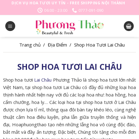
Skip
DỊCH VỤ HOA TƯƠI UY TÍN - FREE SHIPPING NỘI THÀNH
to
06:00 - 23:00
0777-091-090
content
Trang chủ
/
Địa Điểm
/
Shop Hoa Tươi Lai Châu
SHOP HOA TƯƠI LAI CHÂU
Shop hoa tươi
Lai Châu
Phương Thảo là shop hoa tươi lớn nhất
Việt Nam, tại shop hoa tươi Lai Châu có đầy đủ những loại hoa
thịnh hành nhất hiện nay với đủ các loại hoa như: hoa hồng, hoa
cẩm chướng, hoa ly… Các loại hoa tại shop hoa tươi ở Lai Châu
được chọn lựa tỉ mĩ, thông qua đôi bàn tay khéo léo, cùng nghệ
thuật cắm hoa điêu luyện, pha lẫn giữa truyền thống và hiện
đại, Hoaphuongthao tạo nên những lẵng hoa vô cùng độc đáo,
bắt mắt và đầy ấn tượng. Đặc biệt, Chúng tôi tặng cho mỗi đơn