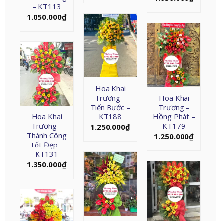
– KT113
1.050.000
₫
Hoa Khai
Trương –
Hoa Khai
Tiến Bước –
Trương –
Hoa Khai
KT188
Hồng Phát –
Trương –
KT179
1.250.000
₫
Thành Công
1.250.000
₫
Tốt Đẹp –
KT131
1.350.000
₫