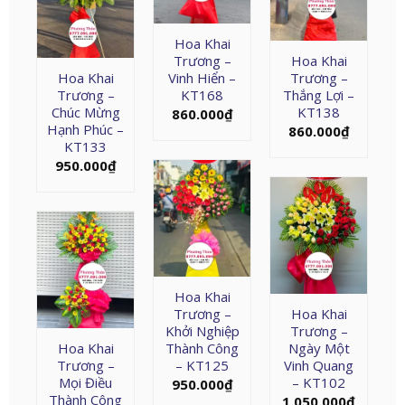
Hoa Khai
Trương –
Hoa Khai
Hoa Khai
Vinh Hiển –
Trương –
Trương –
KT168
Thắng Lợi –
Chúc Mừng
KT138
860.000
₫
Hạnh Phúc –
860.000
₫
KT133
950.000
₫
Hoa Khai
Trương –
Hoa Khai
Khởi Nghiệp
Trương –
Hoa Khai
Thành Công
Ngày Một
Trương –
– KT125
Vinh Quang
Mọi Điều
– KT102
950.000
₫
Thành Công
1.050.000
₫