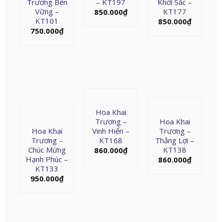
Trương Bền
– KT197
Khởi Sắc –
Vững –
KT177
850.000
₫
KT101
850.000
₫
750.000
₫
Hoa Khai
Trương –
Hoa Khai
Hoa Khai
Vinh Hiển –
Trương –
Trương –
KT168
Thắng Lợi –
Chúc Mừng
KT138
860.000
₫
Hạnh Phúc –
860.000
₫
KT133
950.000
₫