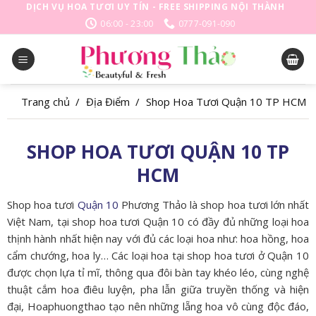
Skip
DỊCH VỤ HOA TƯƠI UY TÍN - FREE SHIPPING NỘI THÀNH
to
06:00 - 23:00
0777-091-090
content
Trang chủ
/
Địa Điểm
/
Shop Hoa Tươi Quận 10 TP HCM
SHOP HOA TƯƠI QUẬN 10 TP
HCM
Shop hoa tươi
Quận 10
Phương Thảo là shop hoa tươi lớn nhất
Việt Nam, tại shop hoa tươi Quận 10 có đầy đủ những loại hoa
thịnh hành nhất hiện nay với đủ các loại hoa như: hoa hồng, hoa
cẩm chướng, hoa ly… Các loại hoa tại shop hoa tươi ở Quận 10
được chọn lựa tỉ mĩ, thông qua đôi bàn tay khéo léo, cùng nghệ
thuật cắm hoa điêu luyện, pha lẫn giữa truyền thống và hiện
đại, Hoaphuongthao tạo nên những lẵng hoa vô cùng độc đáo,