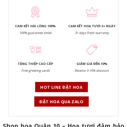
CAM KẾT HÀI LÒNG 100%
CAM KẾT HOA TƯƠI 3+ NGÀY
100% guarantee smile
3+ days fresh warranty
TẶNG THIỆP CAO CẤP
GIẢM GIÁ ĐẾN 10%
Free greeting cards
Receive 3-10% discount
HOT LINE ĐẶT HOA
ĐẶT HOA QUA ZALO
Shop hoa Quận 10 – Hoa tươi đảm bảo