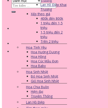
Trương
Lan Hồ Điệp Khai
Tìm
Trương
kiếm:
Xếp theo giá
400k đến 800k
1 triệu đến 1,5
triệu
1,5 triệu đến 2
triệu
Trên 2 triệu
Hoa Tình Yêu
Hoa Hướng Dương
Hoa Hồng
Hoa Cúc Mẫu Đơn
Hoa Baby
Hoa Sinh Nhật
Bó Hoa Sinh Nhật
Giỏ Hoa Sinh Nhật
Hoa Chia Buồn
Hiện đại
Truyền Thống
Lan Hồ Điệp