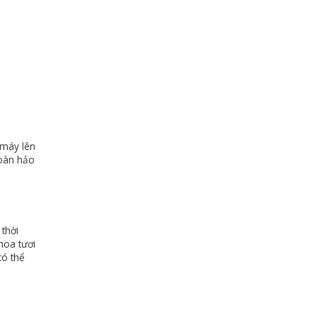
 máy lên
hoàn hảo
thời
hoa tươi
có thể