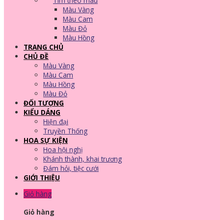
Tìm theo màu
Màu Vàng
Màu Cam
Màu Đỏ
Màu Hồng
TRANG CHỦ
CHỦ ĐỀ
Màu Vàng
Màu Cam
Màu Hồng
Màu Đỏ
ĐỐI TƯỢNG
KIỂU DÁNG
Hiện đại
Truyền Thống
HOA SỰ KIỆN
Hoa hội nghị
Khánh thành, khai trương
Đám hỏi, tiệc cưới
GIỚI THIỆU
Giỏ hàng
Giỏ hàng