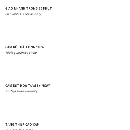
GIAO NHANH TRONG 60 PHÚT
60 minutes quick delivery
CAM KẾT HÀI LÒNG 100%
100% guarantee smile
CAM KẾT HOA TƯƠI 3+ NGÀY
3+ days fresh warranty
TẶNG THIỆP CAO CẤP
Free greeting cards