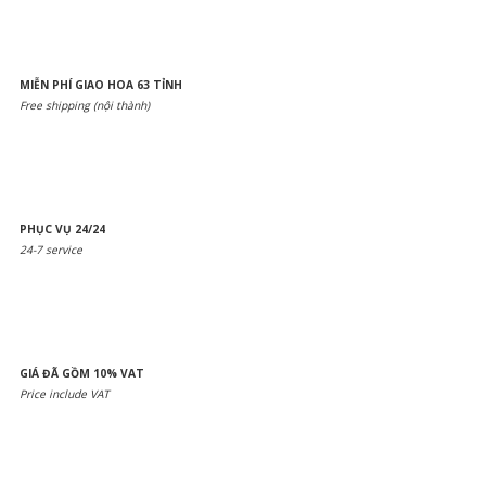
MIỄN PHÍ GIAO HOA 63 TỈNH
Free shipping (nội thành)
PHỤC VỤ 24/24
24-7 service
GIÁ ĐÃ GỒM 10% VAT
Price include VAT