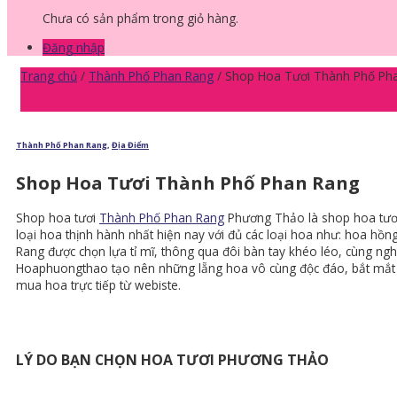
Chưa có sản phẩm trong giỏ hàng.
Đăng nhập
Trang chủ
/
Thành Phố Phan Rang
/
Shop Hoa Tươi Thành Phố Ph
Thành Phố Phan Rang
,
Địa Điểm
Shop Hoa Tươi Thành Phố Phan Rang
Shop hoa tươi
Thành Phố Phan Rang
Phương Thảo là shop hoa tươi
loại hoa thịnh hành nhất hiện nay với đủ các loại hoa như: hoa hồ
Rang được chọn lựa tỉ mĩ, thông qua đôi bàn tay khéo léo, cùng ngh
Hoaphuongthao tạo nên những lẵng hoa vô cùng độc đáo, bắt mắt v
mua hoa trực tiếp từ webiste.
LÝ DO BẠN CHỌN HOA TƯƠI PHƯƠNG THẢO