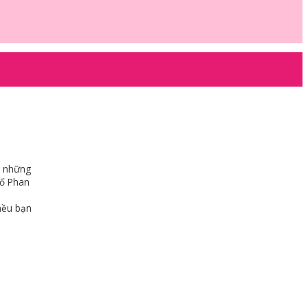
ủ những
hố Phan
nều bạn