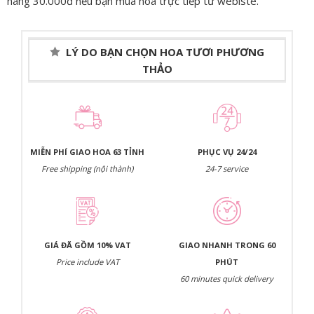
hàng 30.000đ nều bạn mua hoa trực tiếp từ webiste.
LÝ DO BẠN CHỌN HOA TƯƠI PHƯƠNG
THẢO
MIỄN PHÍ GIAO HOA 63 TỈNH
PHỤC VỤ 24/24
Free shipping (nội thành)
24-7 service
GIÁ ĐÃ GỒM 10% VAT
GIAO NHANH TRONG 60
Price include VAT
PHÚT
60 minutes quick delivery