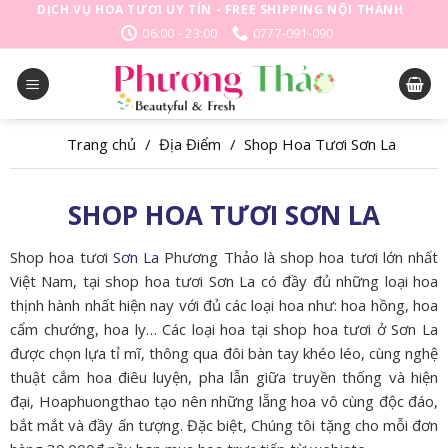
Skip
DỊCH VỤ HOA TƯƠI UY TÍN - FREE SHIPPING NỘI THÀNH
to
06:00 - 23:00
0777-091-090
content
Trang chủ
/
Địa Điểm
/
Shop Hoa Tươi Sơn La
SHOP HOA TƯƠI SƠN LA
Shop hoa tươi
Sơn La
Phương Thảo là shop hoa tươi lớn nhất
Việt Nam, tại shop hoa tươi Sơn La có đầy đủ những loại hoa
thịnh hành nhất hiện nay với đủ các loại hoa như: hoa hồng, hoa
cẩm chướng, hoa ly… Các loại hoa tại shop hoa tươi ở Sơn La
được chọn lựa tỉ mĩ, thông qua đôi bàn tay khéo léo, cùng nghệ
thuật cắm hoa điêu luyện, pha lẫn giữa truyền thống và hiện
đại, Hoaphuongthao tạo nên những lẵng hoa vô cùng độc đáo,
bắt mắt và đầy ấn tượng. Đặc biệt, Chúng tôi tặng cho mỗi đơn