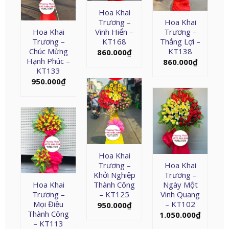
Hoa Khai
Trương –
Hoa Khai
Hoa Khai
Vinh Hiển –
Trương –
Trương –
KT168
Thắng Lợi –
Chúc Mừng
KT138
860.000
₫
Hạnh Phúc –
860.000
₫
KT133
950.000
₫
Hoa Khai
Trương –
Hoa Khai
Khởi Nghiệp
Trương –
Hoa Khai
Thành Công
Ngày Một
Trương –
– KT125
Vinh Quang
Mọi Điều
– KT102
950.000
₫
Thành Công
1.050.000
₫
– KT113