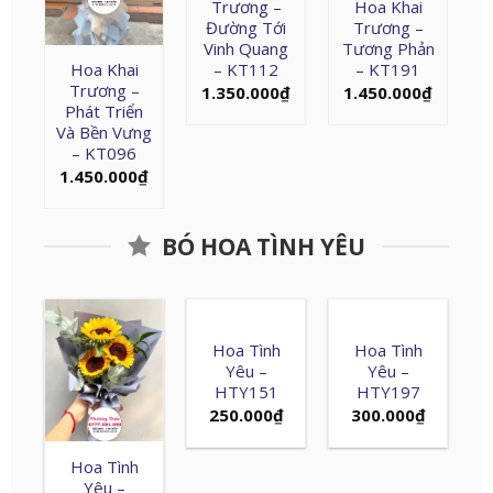
Trương –
Hoa Khai
Đường Tới
Trương –
Vinh Quang
Tương Phản
Hoa Khai
– KT112
– KT191
Trương –
1.350.000
₫
1.450.000
₫
Phát Triển
Và Bền Vưng
– KT096
1.450.000
₫
BÓ HOA TÌNH YÊU
Hoa Tình
Hoa Tình
Yêu –
Yêu –
HTY151
HTY197
250.000
₫
300.000
₫
Hoa Tình
Yêu –