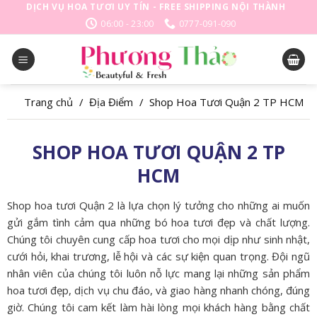
Skip
DỊCH VỤ HOA TƯƠI UY TÍN - FREE SHIPPING NỘI THÀNH
to
06:00 - 23:00
0777-091-090
content
Trang chủ
/
Địa Điểm
/
Shop Hoa Tươi Quận 2 TP HCM
SHOP HOA TƯƠI QUẬN 2 TP
HCM
Shop hoa tươi Quận 2 là lựa chọn lý tưởng cho những ai muốn
gửi gắm tình cảm qua những bó hoa tươi đẹp và chất lượng.
Chúng tôi chuyên cung cấp hoa tươi cho mọi dịp như sinh nhật,
cưới hỏi, khai trương, lễ hội và các sự kiện quan trọng. Đội ngũ
nhân viên của chúng tôi luôn nỗ lực mang lại những sản phẩm
hoa tươi đẹp, dịch vụ chu đáo, và giao hàng nhanh chóng, đúng
giờ. Chúng tôi cam kết làm hài lòng mọi khách hàng bằng chất