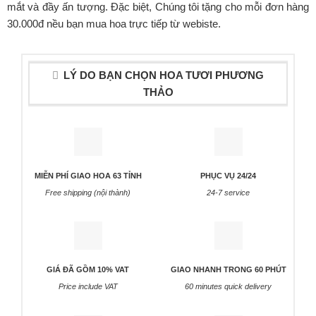
mắt và đầy ấn tượng. Đặc biệt, Chúng tôi tặng cho mỗi đơn hàng
30.000đ nều bạn mua hoa trực tiếp từ webiste.
LÝ DO BẠN CHỌN HOA TƯƠI PHƯƠNG
THẢO
MIỄN PHÍ GIAO HOA 63 TỈNH
PHỤC VỤ 24/24
Free shipping (nội thành)
24-7 service
GIÁ ĐÃ GỒM 10% VAT
GIAO NHANH TRONG 60 PHÚT
Price include VAT
60 minutes quick delivery