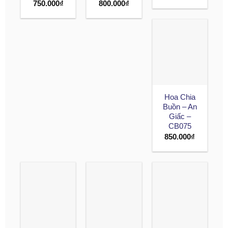
750.000
₫
800.000
₫
Hoa Chia
Buồn – An
Giấc –
CB075
850.000
₫