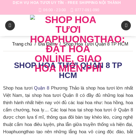
DỊCH VỤ HOA TƯƠI UY TÍN - FREE SHIPPING NỘI THÀNH
Skip
06:00 - 23:00
0777-091-090
to
content
Trang chủ
/
Địa Điểm
/
Shop Hoa Tươi Quận 8 TP HCM
SHOP HOA TƯƠI QUẬN 8 TP
HCM
Shop hoa tươi
Quận 8
Phương Thảo là shop hoa tươi lớn nhất
Việt Nam, tại shop hoa tươi Quận 8 có đầy đủ những loại hoa
thịnh hành nhất hiện nay với đủ các loại hoa như: hoa hồng, hoa
cẩm chướng, hoa ly… Các loại hoa tại shop hoa tươi ở Quận 8
được chọn lựa tỉ mĩ, thông qua đôi bàn tay khéo léo, cùng nghệ
thuật cắm hoa điêu luyện, pha lẫn giữa truyền thống và hiện đại,
Hoaphuongthao tạo nên những lẵng hoa vô cùng độc đáo, bắt