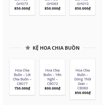
GH073
GH063
GH010
850.000
₫
850.000
₫
850.000
₫
KỆ HOA CHIA BUỒN
Hoa Chia
Hoa Chia
Hoa Chia
Buồn – Lời
Buồn – Yên
Buồn –
Chia Buồn –
Nghỉ –
Dòng Thời
CB077
CB072
Gian –
CB080
750.000
₫
800.000
₫
850.000
₫