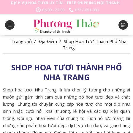
Skip
DỊCH VỤ HOA TƯƠI UY TÍN - FREE SHIPPING NỘI THÀNH
to
06:00 - 23:00
0777-091-090
content
Trang chủ
/
Địa Điểm
/
Shop Hoa Tươi Thành Phố Nha
Trang
SHOP HOA TƯƠI THÀNH PHỐ
NHA TRANG
Shop hoa tươi Nha Trang là lựa chọn lý tưởng cho những ai
muốn gửi gắm tình cảm qua những bó hoa tươi đẹp và chất
lượng. Chúng tôi chuyên cung cấp hoa tươi cho mọi dịp như
sinh nhật, cưới hỏi, khai trương, lễ hội và các sự kiện quan
trọng. Đội ngũ nhân viên của chúng tôi luôn nỗ lực mang lại
những sản phẩm hoa tươi đẹp, dịch vụ chu đáo, và giao hàng
nhanh chóng, đúng giờ. Chúng tôi cam kết làm hài lòng mọi