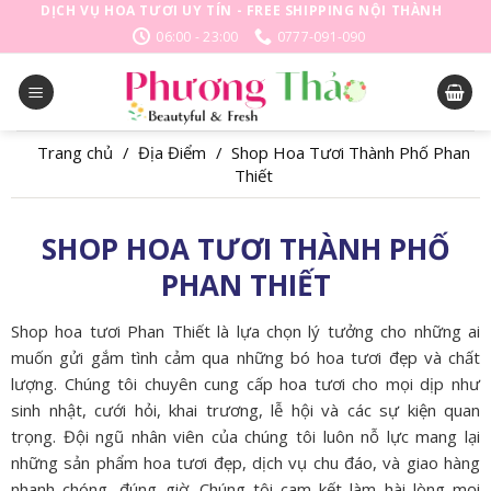
Skip
DỊCH VỤ HOA TƯƠI UY TÍN - FREE SHIPPING NỘI THÀNH
to
06:00 - 23:00
0777-091-090
content
Trang chủ
/
Địa Điểm
/
Shop Hoa Tươi Thành Phố Phan
Thiết
SHOP HOA TƯƠI THÀNH PHỐ
PHAN THIẾT
Shop hoa tươi Phan Thiết là lựa chọn lý tưởng cho những ai
muốn gửi gắm tình cảm qua những bó hoa tươi đẹp và chất
lượng. Chúng tôi chuyên cung cấp hoa tươi cho mọi dịp như
sinh nhật, cưới hỏi, khai trương, lễ hội và các sự kiện quan
trọng. Đội ngũ nhân viên của chúng tôi luôn nỗ lực mang lại
những sản phẩm hoa tươi đẹp, dịch vụ chu đáo, và giao hàng
nhanh chóng, đúng giờ. Chúng tôi cam kết làm hài lòng mọi