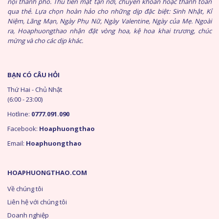
nội thành phố. Thu tiền mặt tận nơi, chuyển khoản hoặc thanh toán
qua thẻ. Lựa chọn hoàn hảo cho những dịp đặc biệt: Sinh Nhật, Kỉ
Niệm, Lãng Mạn, Ngày Phụ Nữ, Ngày Valentine, Ngày của Mẹ. Ngoài
ra, Hoaphuongthao nhận đặt vòng hoa, kệ hoa khai trương, chúc
mừng và cho các dịp khác.
BẠN CÓ CÂU HỎI
Thứ Hai - Chủ Nhật
(6:00 - 23:00)
Hotline:
0777.091.090
Facebook:
Hoaphuongthao
Email:
Hoaphuongthao
HOAPHUONGTHAO.COM
Về chúng tôi
Liên hệ với chúng tôi
Doanh nghiệp